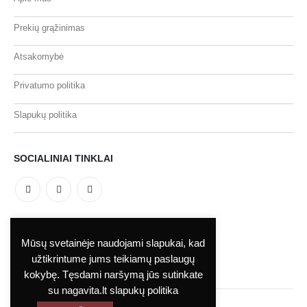
Prekių grąžinimas
Atsakomybė
Privatumo politika
Slapukų politika
SOCIALINIAI TINKLAI
MOKĖJIMO BŪDAI
Mūsų svetainėje naudojami slapukai, kad
užtikrintume jums teikiamų paslaugų
kokybę. Tęsdami naršymą jūs sutinkate
su nagavita.lt slapukų politika