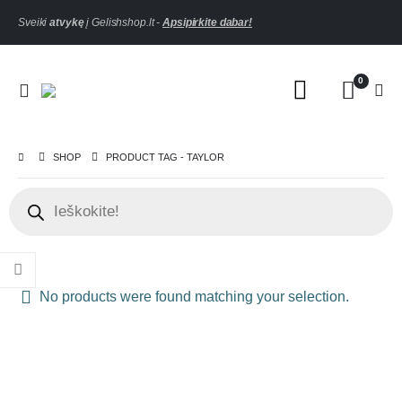
Sveiki
atvykę
į Gelishshop.lt -
Apsipirkite dabar!
0
SHOP
PRODUCT TAG -
TAYLOR
No products were found matching your selection.