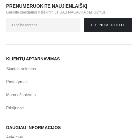
PRENUMERUOKITE NAUJIENLAIŠKĮ
Gaukite specialius ir išskirtinius UAB NAGAVITA pasiūlymus.
KLIENTŲ APTARNAVIMAS
Siuntos sekimas
Pristatymas
Mano užsakymai
Prisijungti
DAUGIAU INFORMACIJOS
Apie mus