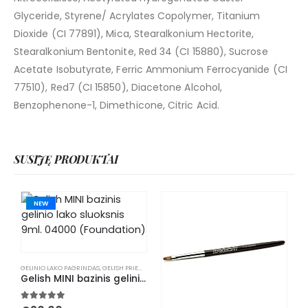
Glyceride, Styrene/ Acrylates Copolymer, Titanium
Dioxide (CI 77891), Mica, Stearalkonium Hectorite,
Stearalkonium Bentonite, Red 34 (CI 15880), Sucrose
Acetate Isobutyrate, Ferric Ammonium Ferrocyanide (CI
77510), Red7 (CI 15850), Diacetone Alcohol,
Benzophenone-1, Dimethicone, Citric Acid.
SUSIJĘ PRODUKTAI
NEW
GELINIO LAKO PAGRINDAS
,
GELISH PRIEMONĖS
,
MANIKIŪRAS
,
PRIEDAI GELINIAM LAKAVIMUI
Gelish MINI bazinis gelinio lako sluoksnis 9ml. 04000 (Foundation)
5.00
out of 5