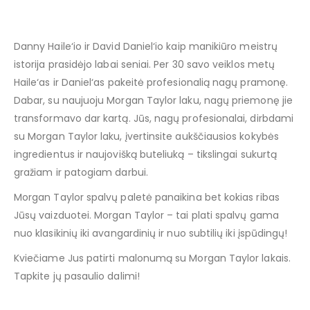
Danny Haile‘io ir David Daniel‘io kaip manikiūro meistrų
istorija prasidėjo labai seniai. Per 30 savo veiklos metų
Haile‘as ir Daniel‘as pakeitė profesionalią nagų pramonę.
Dabar, su naujuoju Morgan Taylor laku, nagų priemonę jie
transformavo dar kartą. Jūs, nagų profesionalai, dirbdami
su Morgan Taylor laku, įvertinsite aukščiausios kokybės
ingredientus ir naujovišką buteliuką – tikslingai sukurtą
gražiam ir patogiam darbui.
Morgan Taylor spalvų paletė panaikina bet kokias ribas
Jūsų vaizduotei. Morgan Taylor – tai plati spalvų gama
nuo klasikinių iki avangardinių ir nuo subtilių iki įspūdingų!
Kviečiame Jus patirti malonumą su Morgan Taylor lakais.
Tapkite jų pasaulio dalimi!