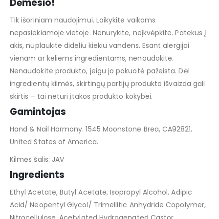
Dėmesio!
Tik išoriniam naudojimui. Laikykite vaikams
nepasiekiamoje vietoje. Nenurykite, neįkvėpkite. Patekus į
akis, nuplaukite dideliu kiekiu vandens. Esant alergijai
vienam ar keliems ingredientams, nenaudokite.
Nenaudokite produkto, jeigu jo pakuotė pažeista. Dėl
ingredientų kilmės, skirtingų partijų produkto išvaizda gali
skirtis – tai neturi įtakos produkto kokybei.
Gamintojas
Hand & Nail Harmony. 1545 Moonstone Brea, CA92821,
United States of America.
Kilmės šalis: JAV
Ingredients
Ethyl Acetate, Butyl Acetate, Isopropyl Alcohol, Adipic
Acid/ Neopentyl Glycol/ Trimellitic Anhydride Copolymer,
Nitrocellulose, Acetylated Hydrogenated Castor