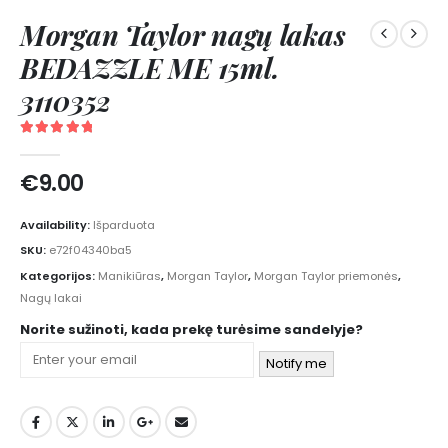
Morgan Taylor nagų lakas
BEDAZZLE ME 15ml.
3110352
5.00
out of 5
€
9.00
Availability:
Išparduota
SKU:
e72f04340ba5
Kategorijos:
Manikiūras
,
Morgan Taylor
,
Morgan Taylor priemonės
,
Nagų lakai
Norite sužinoti, kada prekę turėsime sandelyje?
Notify me