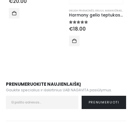
€
20.00
GELISH PRIEMONĖS
,
GELIUI
,
MANIKIŪRAS
,
TEPTU
B
Harmony gelio teptukas Nr.6, kvadratinis
5.00
out of 5
5
€
18.00
PRENUMERUOKITE NAUJIENLAIŠKĮ
Gaukite specialius ir išskirtinius UAB NAGAVITA pasiūlymus.