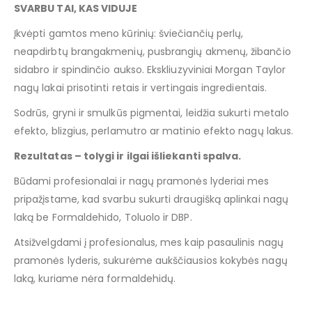
SVARBU TAI, KAS VIDUJE
Įkvėpti gamtos meno kūrinių: šviečiančių perlų,
neapdirbtų brangakmenių, pusbrangių akmenų, žibančio
sidabro ir spindinčio aukso. Ekskliuzyviniai Morgan Taylor
nagų lakai prisotinti retais ir vertingais ingredientais.
Sodrūs, gryni ir smulkūs pigmentai, leidžia sukurti metalo
efekto, blizgius, perlamutro ar matinio efekto nagų lakus.
Rezultatas – tolygi ir ilgai išliekanti spalva.
Būdami profesionalai ir nagų pramonės lyderiai mes
pripažįstame, kad svarbu sukurti draugišką aplinkai nagų
laką be Formaldehido, Toluolo ir DBP.
Atsižvelgdami į profesionalus, mes kaip pasaulinis nagų
pramonės lyderis, sukurėme aukščiausios kokybės nagų
laką, kuriame nėra formaldehidų.