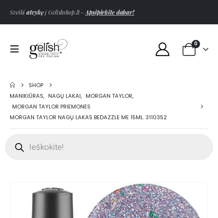
Sveiki
atvykę
į Gelishshop.lt -
Apsipirkite dabar!
0
SHOP
MANIKIŪRAS
,
NAGŲ LAKAI
,
MORGAN TAYLOR
,
MORGAN TAYLOR PRIEMONĖS
MORGAN TAYLOR NAGŲ LAKAS BEDAZZLE ME 15ML. 3110352