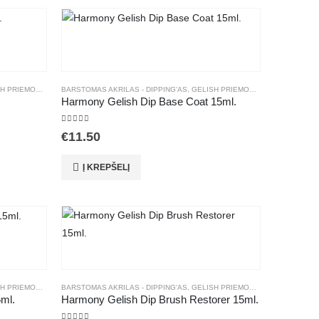
 PRIEMONĖS
,
MANIKIŪRAS
BARSTOMAS AKRILAS - DIPPING'AS
,
PAPILD. PRIEMONĖS
,
GELISH PRIEMONĖS
,
MANIKIŪRAS
,
Harmony Gelish Dip Base Coat 15ml.
5.00
out of 5
€
11.50
Į KREPŠELĮ
 PRIEMONĖS
,
MANIKIŪRAS
BARSTOMAS AKRILAS - DIPPING'AS
,
PAPILD. PRIEMONĖS
,
GELISH PRIEMONĖS
,
MANIKIŪRAS
,
ml.
Harmony Gelish Dip Brush Restorer 15ml.