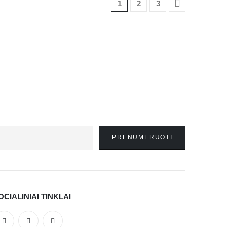
1
2
3
OCIALINIAI TINKLAI