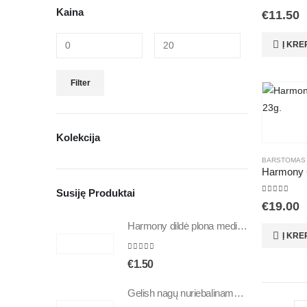
5.00
out of
Kaina
€
11.50
Į KRE
Filter
Kolekcija
BARSTOMAS A
Susiję Produktai
5.00
out of
€
19.00
Harmony dildė plona medinė 240/240
Į KRE
5.00
out of 5
€
1.50
Gelish nagų nuriebalinamasis skystis 15ml. (Ph Bond) 01206