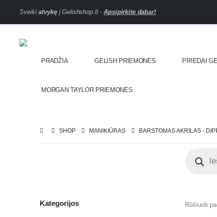
Sveiki
atvykę
į Gelishshop.lt -
Apsipirkite dabar!
PRADŽIA
GELISH PRIEMONĖS
PRIEDAI G
MORGAN TAYLOR PRIEMONĖS
SHOP
MANIKIŪRAS
BARSTOMAS AKRILAS - DIP
Kategorijos
Rūšiuoti pa