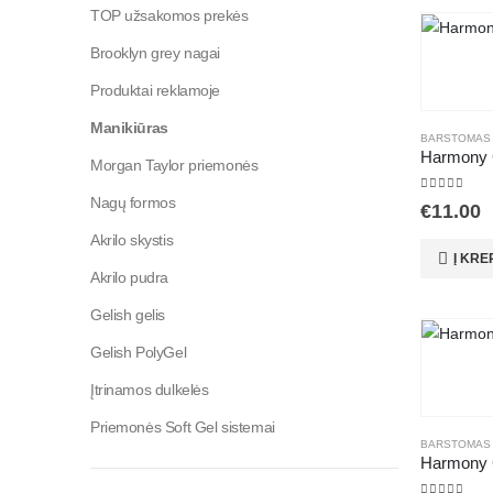
TOP užsakomos prekės
Brooklyn grey nagai
Produktai reklamoje
Manikiūras
BARSTOMAS A
Harmony G
Morgan Taylor priemonės
Nagų formos
5.00
out of
€
11.00
Akrilo skystis
Į KRE
Akrilo pudra
Gelish gelis
Gelish PolyGel
Įtrinamos dulkelės
Priemonės Soft Gel sistemai
BARSTOMAS A
Harmony G