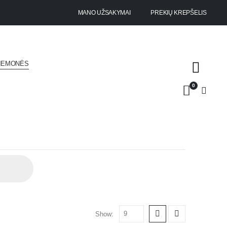
MANO UŽSAKYMAI
PREKIŲ KREPŠELIS
RIEMONĖS
0
Show: