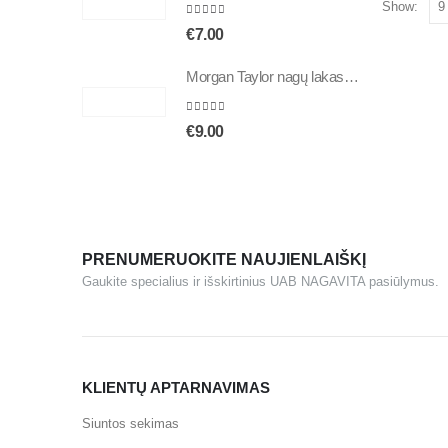
Show:
5.00
out of 5
€
7.00
Morgan Taylor nagų lakas Could Have Foiled Me 15ml. 50070
5.00
out of 5
€
9.00
PRENUMERUOKITE NAUJIENLAIŠKĮ
Gaukite specialius ir išskirtinius UAB NAGAVITA pasiūlymus.
KLIENTŲ APTARNAVIMAS
Siuntos sekimas