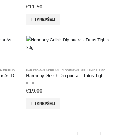
5.00
out of 5
€
11.50
Į KREPŠELĮ
 PRIEMONĖS
,
MANIKIŪRAS
BARSTOMAS AKRILAS - DIPPING'AS
,
PUDRA
,
GELISH PRIEMONĖS
,
MANIKIŪRAS
,
Harmony Gelish Dip pudra – Clear As Day 23g.
Harmony Gelish Dip pudra – Tutus Tights 23g.
5.00
out of 5
€
19.00
Į KREPŠELĮ