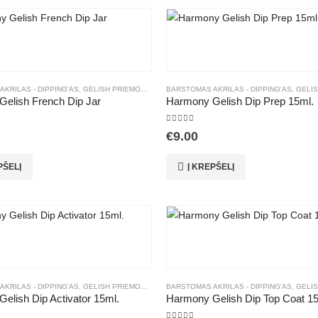
KRILAS - DIPPING'AS
,
GELISH PRIEMONĖS
,
MANIKIŪRAS
BARSTOMAS AKRILAS - DIPPING'AS
,
PAPILD. PRIEMONĖS
,
GELISH
elish French Dip Jar
Harmony Gelish Dip Prep 15ml.
 5
5.00
out of 5
€
9.00
PŠELĮ
Į KREPŠELĮ
KRILAS - DIPPING'AS
,
GELISH PRIEMONĖS
,
MANIKIŪRAS
BARSTOMAS AKRILAS - DIPPING'AS
,
PAPILD. PRIEMONĖS
,
GELISH
elish Dip Activator 15ml.
Harmony Gelish Dip Top Coat 15