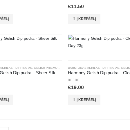
 5
5.00
out of 5
€
11.50
PŠELĮ
Į KREPŠELĮ
KRILAS - DIPPING'AS
,
GELISH PRIEMONĖS
,
MANIKIŪRAS
BARSTOMAS AKRILAS - DIPPING'AS
,
PUDRA
,
GELISH
Harmony Gelish Dip pudra – Sheer Silk 23g.
 5
5.00
out of 5
€
19.00
PŠELĮ
Į KREPŠELĮ