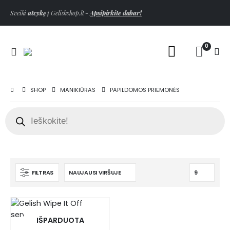
Sveiki
atvykę
į Gelishshop.lt -
Apsipirkite dabar!
0
SHOP
MANIKIŪRAS
PAPILDOMOS PRIEMONĖS
FILTRAS
IŠPARDUOTA