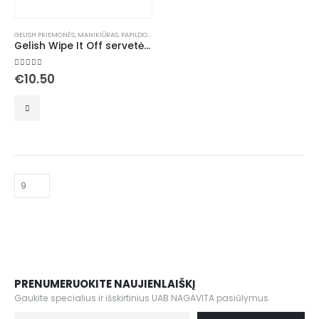
GELISH PRIEMONĖS
,
MANIKIŪRAS
,
PAPILDOMOS PRIEMONĖS
,
VATA
Gelish Wipe It Off servetėlės 300vnt
5.00
out of 5
€
10.50
PRENUMERUOKITE NAUJIENLAIŠKĮ
Gaukite specialius ir išskirtinius UAB NAGAVITA pasiūlymus.