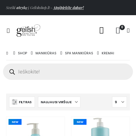
Sveiki
atvykę
į Gelishshop.lt -
Apsipirkite dabar!
0
SHOP
MANIKIŪRAS
SPA MANIKIŪRAS
KREMAI
FILTRAS
NEW
NEW