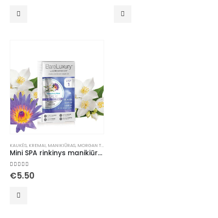
KAUKĖS
,
KREMAI
,
MANIKIŪRAS
,
MORGAN TAYLOR PRIEMONĖS
,
SPA MANIKIŪRAS
,
SPA RINKINIAI
,
ŠV
Mini SPA rinkinys manikiūrui, pedikiūrui Morgan Taylor Jasmine & Lily Water
5.00
out of 5
€
5.50