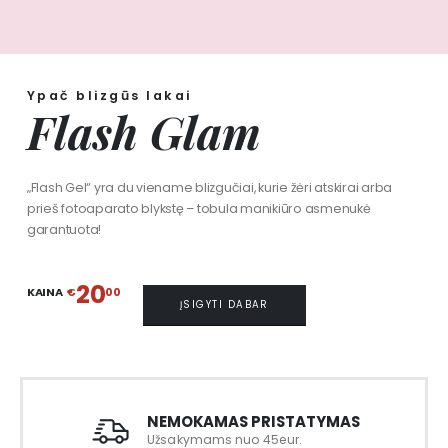
Ypač blizgūs lakai
Flash Glam
„Flash Gel“ yra du viename blizgučiai, kurie žėri atskirai arba
prieš fotoaparato blykstę – tobula manikiūro asmenukė
garantuota!
20
KAINA
€
00
ĮSIGYTI DABAR
NEMOKAMAS PRISTATYMAS
Užsakymams nuo 45eur.