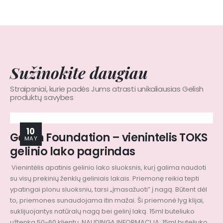
Sužinokite daugiau
Straipsniai, kurie padės Jums atrasti unikaliausias Gelish
produktų savybes
10
Gelish Foundation – vienintelis TOKS
MAY
gelinio lako pagrindas
Vienintėlis apatinis gelinio lako sluoksnis, kurį galima naudoti
su visų prekinių ženklų geliniais lakais. Priemonę reikia tepti
ypatingai plonu sluoksniu, tarsi „įmasažuoti” į nagą. Būtent dėl
to, priemones sunaudojama itin mažai. Ši priemonė lyg klijai,
suklijuojantys natūralų nagą bei gelinį laką. 15ml buteliuko
užtenka 50-60 klientų. NAUDINGA INFORMACIJA: 15ml buteliuko