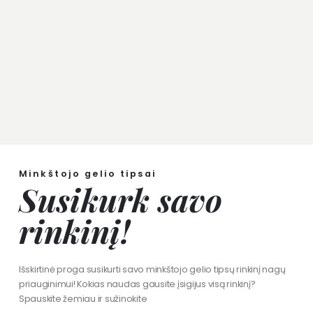
Minkštojo gelio tipsai
Susikurk savo
rinkinį!
Išskirtinė proga susikurti savo minkštojo gelio tipsų rinkinį nagų
priauginimui! Kokias naudas gausite įsigijus visą rinkinį?
Spauskite žemiau ir sužinokite