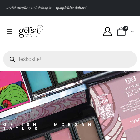
Sveiki
atvykę
į Gelishshop.lt -
Apsipirkite dabar!
0
GELISH | MORGAN
TAYLOR