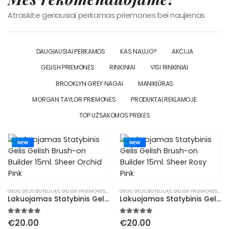
Atraskite geriausiai perkamas priemones bei naujienas
DAUGIAUSIAI PERKAMOS
KAS NAUJO?
AKCIJA
GELISH PRIEMONĖS
RINKINIAI
VISI RINKINIAI
BROOKLYN GREY NAGAI
MANIKIŪRAS
MORGAN TAYLOR PRIEMONĖS
PRODUKTAI REKLAMOJE
TOP UŽSAKOMOS PREKĖS
NEW
NEW
GELIS
,
GELIS BUTELIUKE
,
GELISH PRIEMONĖS
,
MANIKIŪRAS
GELIS
,
GELIS BUTELIUKE
,
TIRPINAMAS GELIS
,
GELISH PRIEMONĖS
,
MAN
Lakuojamas Statybinis Gelis Gelish Brush-on Builder 15ml. Sheer Orchid Pink
Lakuojamas Statybinis Gelis Gelish Brush-on Builder 15ml. Sheer Rosy Pink
5.00
out of 5
5.00
out of 5
€
20.00
€
20.00