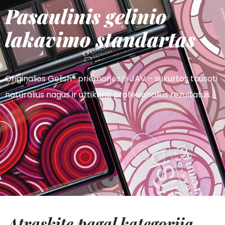
Pasaulinis gelinio
lakavimo standartas
Originalios Gelish® priemonės iš JAV – sukurtos tausoti
natūralius nagus ir užtikrinti profesionalius rezultatus.
Atraskite pagal kategoriją