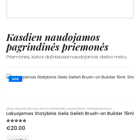
Kasdien naudojamos
pagrindinės priemonės
Priemonės, kurios dažniausiai naudojamos darbo metu
NEW
GELIS
,
GELIS BUTELIUKE
,
GELISH PRIEMONĖS
,
MANIKIŪRAS
,
TIRPINAMAS GELIS
Lakuojamas Statybinis Gelis Gelish Brush-on Builder 15ml. S
5.00
out of 5
€
20.00