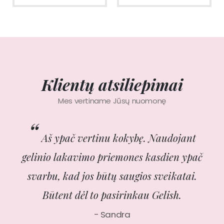
Klientų atsiliepimai
Mes vertiname Jūsų nuomonę
Aš ypač vertinu kokybę. Naudojant
gelinio lakavimo priemones kasdien ypač
n
svarbu, kad jos būtų saugios sveikatai.
at
Būtent dėl to pasirinkau Gelish.
gal
Sandra