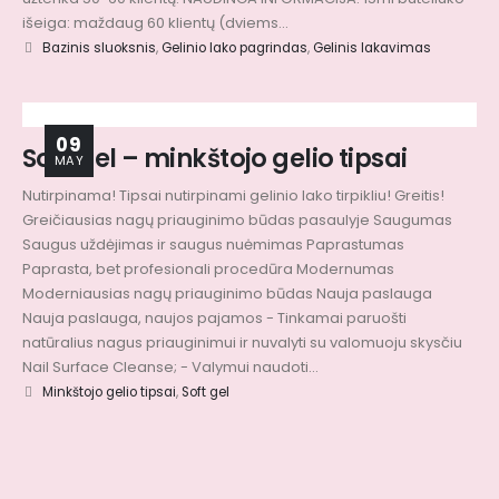
išeiga: maždaug 60 klientų (dviems...
Bazinis sluoksnis
,
Gelinio lako pagrindas
,
Gelinis lakavimas
09
Soft Gel – minkštojo gelio tipsai
MAY
Nutirpinama! Tipsai nutirpinami gelinio lako tirpikliu! Greitis!
Greičiausias nagų priauginimo būdas pasaulyje Saugumas
Saugus uždėjimas ir saugus nuėmimas Paprastumas
Paprasta, bet profesionali procedūra Modernumas
Moderniausias nagų priauginimo būdas Nauja paslauga
Nauja paslauga, naujos pajamos - Tinkamai paruošti
natūralius nagus priauginimui ir nuvalyti su valomuoju skysčiu
Nail Surface Cleanse; - Valymui naudoti...
Minkštojo gelio tipsai
,
Soft gel