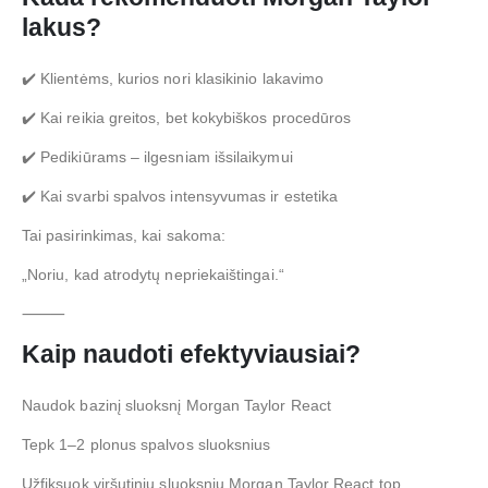
lakus?
✔️ Klientėms, kurios nori klasikinio lakavimo
✔️ Kai reikia greitos, bet kokybiškos procedūros
✔️ Pedikiūrams – ilgesniam išsilaikymui
✔️ Kai svarbi spalvos intensyvumas ir estetika
Tai pasirinkimas, kai sakoma:
„Noriu, kad atrodytų nepriekaištingai.“
⸻
Kaip naudoti efektyviausiai?
Naudok bazinį sluoksnį Morgan Taylor React
Tepk 1–2 plonus spalvos sluoksnius
Užfiksuok viršutiniu sluoksniu Morgan Taylor React top