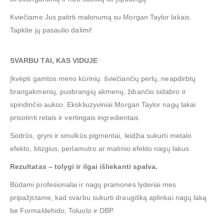
Kviečiame Jus patirti malonumą su Morgan Taylor lakais.
Tapkite jų pasaulio dalimi!
SVARBU TAI, KAS VIDUJE
Įkvėpti gamtos meno kūrinių: šviečiančių perlų, neapdirbtų
brangakmenių, pusbrangių akmenų, žibančio sidabro ir
spindinčio aukso. Ekskliuzyviniai Morgan Taylor nagų lakai
prisotinti retais ir vertingais ingredientais.
Sodrūs, gryni ir smulkūs pigmentai, leidžia sukurti metalo
efekto, blizgius, perlamutro ar matinio efekto nagų lakus.
Rezultatas – tolygi ir ilgai išliekanti spalva.
Būdami profesionalai ir nagų pramonės lyderiai mes
pripažįstame, kad svarbu sukurti draugišką aplinkai nagų laką
be Formaldehido, Toluolo ir DBP.