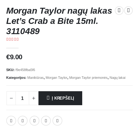
Morgan Taylor nagų lakas
Let’s Crab a Bite 15ml.
3110489
5.00
out of 5
€
9.00
SKU:
f9e458fba5f6
Kategorijos:
Manikiūras
,
Morgan Taylor
,
Morgan Taylor priemonės
,
Nagų lakai
Į KREPŠELĮ