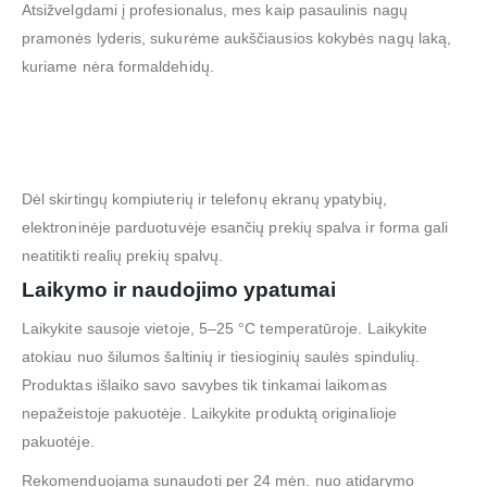
Atsižvelgdami į profesionalus, mes kaip pasaulinis nagų
pramonės lyderis, sukurėme aukščiausios kokybės nagų laką,
kuriame nėra formaldehidų.
Dėl skirtingų kompiuterių ir telefonų ekranų ypatybių,
elektroninėje parduotuvėje esančių prekių spalva ir forma gali
neatitikti realių prekių spalvų.
Laikymo ir naudojimo ypatumai
Laikykite sausoje vietoje, 5–25 °C temperatūroje. Laikykite
atokiau nuo šilumos šaltinių ir tiesioginių saulės spindulių.
Produktas išlaiko savo savybes tik tinkamai laikomas
nepažeistoje pakuotėje. Laikykite produktą originalioje
pakuotėje.
Rekomenduojama sunaudoti per 24 mėn. nuo atidarymo