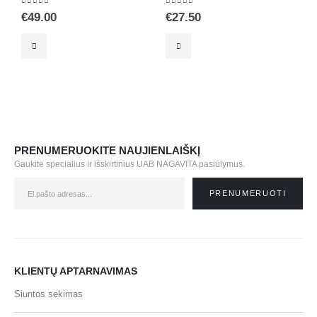
5.00
out of 5
5.00
out of 5
5
€
49.00
€
27.50
€
PRENUMERUOKITE NAUJIENLAIŠKĮ
Gaukite specialius ir išskirtinius UAB NAGAVITA pasiūlymus.
KLIENTŲ APTARNAVIMAS
Siuntos sekimas