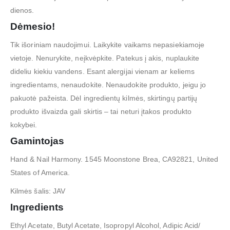
dienos.
Dėmesio!
Tik išoriniam naudojimui. Laikykite vaikams nepasiekiamoje
vietoje. Nenurykite, neįkvėpkite. Patekus į akis, nuplaukite
dideliu kiekiu vandens. Esant alergijai vienam ar keliems
ingredientams, nenaudokite. Nenaudokite produkto, jeigu jo
pakuotė pažeista. Dėl ingredientų kilmės, skirtingų partijų
produkto išvaizda gali skirtis – tai neturi įtakos produkto
kokybei.
Gamintojas
Hand & Nail Harmony. 1545 Moonstone Brea, CA92821, United
States of America.
Kilmės šalis: JAV
Ingredients
Ethyl Acetate, Butyl Acetate, Isopropyl Alcohol, Adipic Acid/