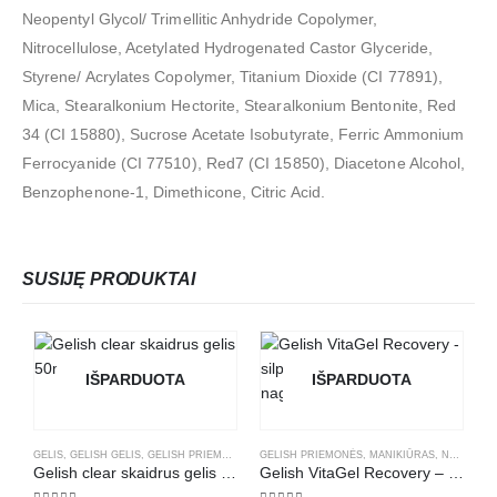
Neopentyl Glycol/ Trimellitic Anhydride Copolymer,
Nitrocellulose, Acetylated Hydrogenated Castor Glyceride,
Styrene/ Acrylates Copolymer, Titanium Dioxide (CI 77891),
Mica, Stearalkonium Hectorite, Stearalkonium Bentonite, Red
34 (CI 15880), Sucrose Acetate Isobutyrate, Ferric Ammonium
Ferrocyanide (CI 77510), Red7 (CI 15850), Diacetone Alcohol,
Benzophenone-1, Dimethicone, Citric Acid.
SUSIJĘ PRODUKTAI
IŠPARDUOTA
IŠPARDUOTA
GELIS
,
GELISH GELIS
,
GELISH PRIEMONĖS
,
MANIKIŪRAS
GELISH PRIEMONĖS
,
VIENFAZIS GELIS
,
MANIKIŪRAS
,
NAGŲ STIPRIKLIAI
G
Gelish clear skaidrus gelis 50ml.
Gelish VitaGel Recovery – silpniems ir trapiems nagams 15ml. 01152