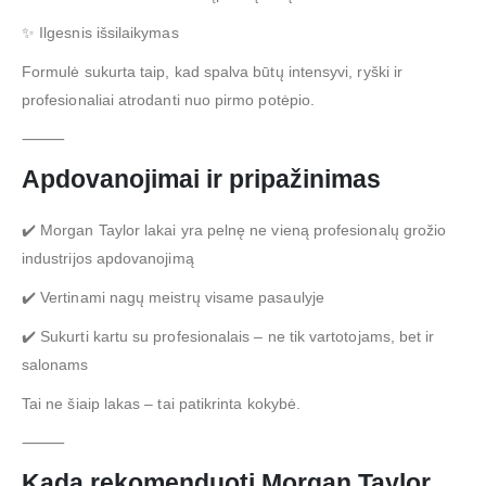
✨ Ilgesnis išsilaikymas
Formulė sukurta taip, kad spalva būtų intensyvi, ryški ir
profesionaliai atrodanti nuo pirmo potėpio.
⸻
Apdovanojimai ir pripažinimas
✔️ Morgan Taylor lakai yra pelnę ne vieną profesionalų grožio
industrijos apdovanojimą
✔️ Vertinami nagų meistrų visame pasaulyje
✔️ Sukurti kartu su profesionalais – ne tik vartotojams, bet ir
salonams
Tai ne šiaip lakas – tai patikrinta kokybė.
⸻
Kada rekomenduoti Morgan Taylor