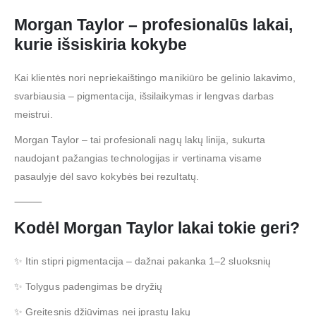
Morgan Taylor – profesionalūs lakai,
kurie išsiskiria kokybe
Kai klientės nori nepriekaištingo manikiūro be gelinio lakavimo,
svarbiausia – pigmentacija, išsilaikymas ir lengvas darbas
meistrui.
Morgan Taylor – tai profesionali nagų lakų linija, sukurta
naudojant pažangias technologijas ir vertinama visame
pasaulyje dėl savo kokybės bei rezultatų.
⸻
Kodėl Morgan Taylor lakai tokie geri?
✨ Itin stipri pigmentacija – dažnai pakanka 1–2 sluoksnių
✨ Tolygus padengimas be dryžių
✨ Greitesnis džiūvimas nei įprastų lakų