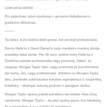
Leisk pilnai išdžiūti
Pro patarimas: ploni sluoksniai = geresnis išsilaikymas ir
greitesnis džiūvimas.
⸻
Tai lakas, kuris leidžia dirbti greitai, bet atrodyti profesionaliai.
Danny Haile‘io ir David Daniel‘io kaip manikiūro meistrų istorija
prasidėjo labai seniai. Per 30 savo veiklos metų Haile‘as ir
Daniel‘as pakeitė profesionalią nagų pramonę. Dabar, su
naujuoju Morgan Taylor laku, nagų priemonę jie transformavo
dar kartą. Jūs, nagų profesionalai, dirbdami su Morgan Taylor
laku, įvertinsite aukščiausios kokybės ingredientus ir naujovišką
buteliuką – tikslingai sukurtą gražiam ir patogiam darbui.
Morgan Taylor spalvų paletė panaikina bet kokias ribas Jūsų
vaizduotei. Morgan Taylor – tai plati spalvų gama nuo klasikinių
iki avangardinių ir nuo subtilių iki įspūdingų!