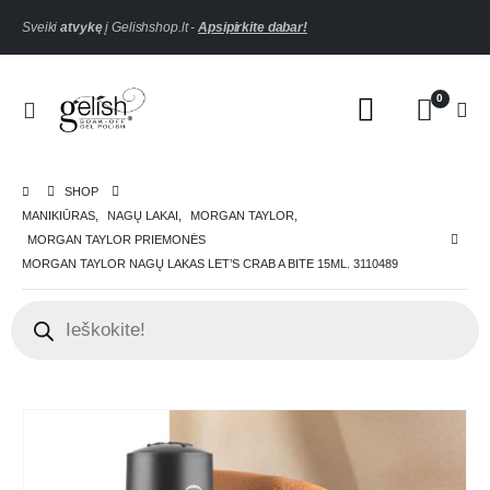
Sveiki
atvykę
į Gelishshop.lt -
Apsipirkite dabar!
0
SHOP
MANIKIŪRAS
,
NAGŲ LAKAI
,
MORGAN TAYLOR
,
MORGAN TAYLOR PRIEMONĖS
MORGAN TAYLOR NAGŲ LAKAS LET’S CRAB A BITE 15ML. 3110489