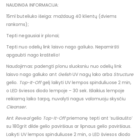
NAUDINGA INFORMACIJA:
15ml buteliuko išeiga: maždaug 40 klientų (dviems
rankoms);
Tepti negausiai ir plonai;
Tepti nuo odelių link laisvo nago galiuko. Nepamiršti
apgaubti nago kraštelio!
Naudojimas: padengti plonu sluoksniu nuo odelių link
laisvo nago galiuko ant
Gelish
UV nagų lako arba
Structure
gelio.
Top-It-Off
gelį laikyti UV lempos spinduliuose 2 min,
o LED šviesos diodo lempoje – 30 sek. Išlaikius lempoje
reikiamą laiko tarpą, nuvalyti nagus valomuoju skysčiu
Cleanser
.
Ant
Reveal
gelio
Top-It-Off
priemonę tepti ant ’sušiaušto’
su 180grit dilde gelio paviršiaus ar lipnaus gelio paviršiaus.
Laikyti UV lempos spinduliuose 2 min, o LED šviesos diodo