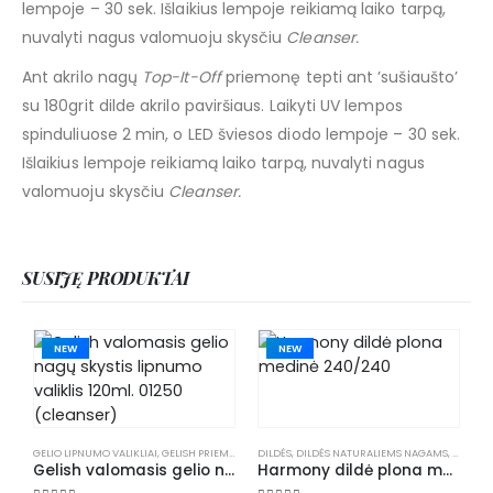
lempoje – 30 sek. Išlaikius lempoje reikiamą laiko tarpą,
nuvalyti nagus valomuoju skysčiu
Cleanser.
Ant akrilo nagų
Top-It-Off
priemonę tepti ant ’sušiaušto’
su 180grit dilde akrilo paviršiaus. Laikyti UV lempos
spinduliuose 2 min, o LED šviesos diodo lempoje – 30 sek.
Išlaikius lempoje reikiamą laiko tarpą, nuvalyti nagus
valomuoju skysčiu
Cleanser.
SUSIJĘ PRODUKTAI
NEW
NEW
GELIO LIPNUMO VALIKLIAI
,
GELISH PRIEMONĖS
,
DILDĖS
MANIKIŪRAS
,
DILDĖS NATURALIEMS NAGAMS
,
NAGŲ PRIAUGINIMO PRIEMONĖS
,
GELISH
D
,
Gelish valomasis gelio nagų skystis lipnumo valiklis 120ml. 01250 (cleanser)
Harmony dildė plona medinė 240/240