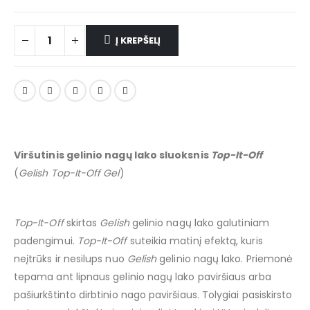
Į KREPŠELĮ
Viršutinis gelinio nagų lako sluoksnis
Top-It-Off
(
Gelish Top-It-Off Gel
)
Top-It-Off
skirtas
Gelish
gelinio nagų lako galutiniam
padengimui.
Top-It-Off
suteikia matinį efektą, kuris
neįtrūks ir nesilups nuo
Gelish
gelinio nagų lako. Priemonė
tepama ant lipnaus gelinio nagų lako paviršiaus arba
pašiurkštinto dirbtinio nago paviršiaus. Tolygiai pasiskirsto