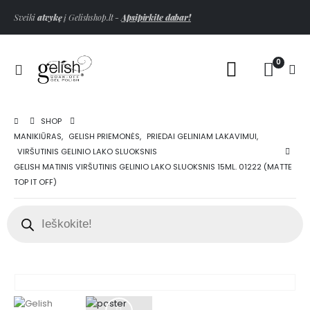
Sveiki
atvykę
į Gelishshop.lt -
Apsipirkite dabar!
0
SHOP
MANIKIŪRAS
,
GELISH PRIEMONĖS
,
PRIEDAI GELINIAM LAKAVIMUI
,
VIRŠUTINIS GELINIO LAKO SLUOKSNIS
GELISH MATINIS VIRŠUTINIS GELINIO LAKO SLUOKSNIS 15ML. 01222 (MATTE
TOP IT OFF)