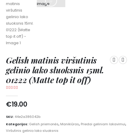
Gelish matinis viršutinis
gelinio lako sluoksnis 15ml.
01222 (Matte top it off)
5.00
out of 5
€
19.00
SKU:
44e2a386042b
Kategorijos:
Gelish priemonės
,
Manikiūras
,
Priedai geliniam lakavimui
,
Viršutinis gelinio lako sluoksnis