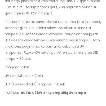
ant nago plokštelės ir minimaliai traukiasi UV spinduliuose.
Top-It-Off
– tai tirpinamas gelis, kurį paprasta nuimti su
gelio tirpikliu 10-12min bėgyje.
Priemonė sukurta, panaudojant naujausias foto iniciatorių
technologijas, kurių dėka priemonė pilnai sustingsta
naujose LED šviesos diodo lempose. Naudojant naująsias
LED šviesos diodo lempas, išvengiama nesustingusių foto
iniciatorių pageltimo, ko pasitaiko, dirbant su UV
lempomis.
Top-It-Off
laikyti po UV lempa 2 min, o po LED
lempa – 30 sek.
Stingimo laikas:
UV spinduliuose – 2min
LED (šviesos diodo) lempoje – 30sek
PASTABA:
BŪTINA 36W 4-ių lempučių UV lempa
.