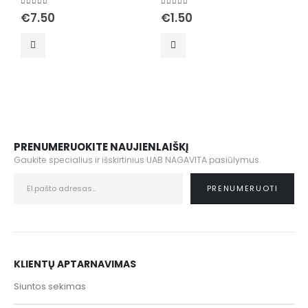
5.00
out of 5
5.00
out of 5
5
€
7.50
€
1.50
PRENUMERUOKITE NAUJIENLAIŠKĮ
Gaukite specialius ir išskirtinius UAB NAGAVITA pasiūlymus.
KLIENTŲ APTARNAVIMAS
Siuntos sekimas