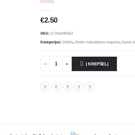
5.00
out of 5
€
2.50
SKU:
a77fee56f3b2
Kategorijos:
Dildės
,
Dildės naturaliems nagams
,
Gelish 
Į KREPŠELĮ