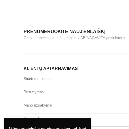
PRENUMERUOKITE NAUJIENLAIŠKĮ
Gaukite specialius ir išskirtinius UAB NAGAVITA pasiūlymus.
KLIENTŲ APTARNAVIMAS
Siuntos sekimas
Pristatymas
Mano užsakymai
Prisijungti
Mūsų svetainėje naudojami slapukai, kad