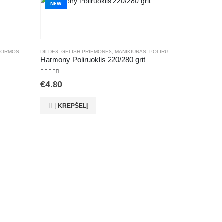
NEW
NEW
FORMOS
,
NAGŲ PRIAUGINIMO PRIEMONĖS
DILDĖS
,
GELISH PRIEMONĖS
,
MANIKIŪRAS
,
POLIRUOKLIAI
Harmony Poliruoklis 220/280 grit
5.00
out of 5
€
4.80
Į KREPŠELĮ
GELINIO LAK
5.00
out of 
€
20.00
Į KREP