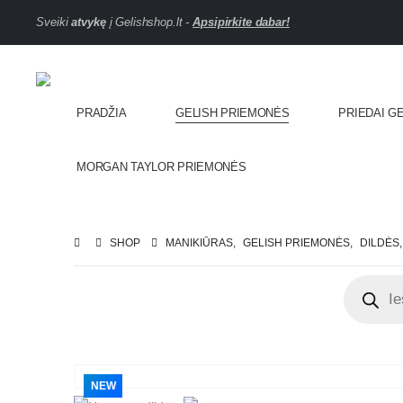
Sveiki
atvykę
į Gelishshop.lt -
Apsipirkite dabar!
PRADŽIA
GELISH PRIEMONĖS
PRIEDAI G
MORGAN TAYLOR PRIEMONĖS
SHOP
MANIKIŪRAS
,
GELISH PRIEMONĖS
,
DILDĖS
NEW