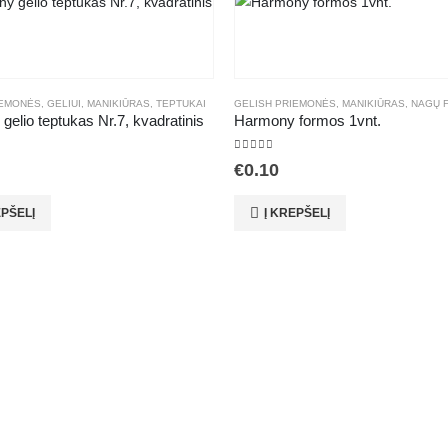
IEMONĖS
I GELINIAM LAKAVIMUI
,
GELIUI
,
MANIKIŪRAS
,
TEPTUKAI
GELISH PRIEMONĖS
,
MANIKIŪRAS
,
NAGŲ 
elio teptukas Nr.7, kvadratinis
Harmony formos 1vnt.
f 5
5.00
out of 5
€
0.10
EPŠELĮ
Į KREPŠELĮ