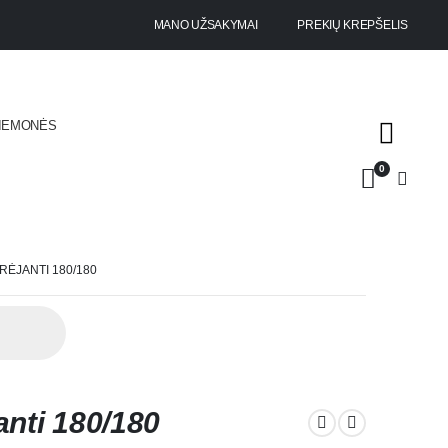
MANO UŽSAKYMAI
PREKIŲ KREPŠELIS
RIEMONĖS
0
ĖJANTI 180/180
anti 180/180