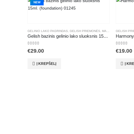
NEW
GELINIO LAKO PAGRINDAS
,
GELISH PRIEMONĖS
,
MANIKIŪRAS
GELISH PR
,
PRIEDA
Gelish bazinis gelinio lako sluoksnis 15ml. (foundation) 01245
Harmony g
5.00
out of 5
5.00
out o
€
29.00
€
19.00
Į KREPŠELĮ
Į KR