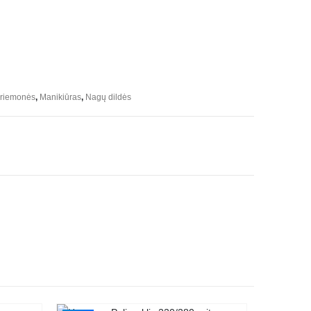
priemonės
,
Manikiūras
,
Nagų dildės