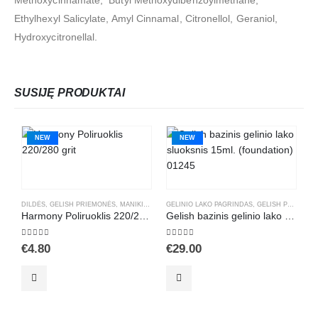
Ethylhexyl Salicylate, Amyl Cinnamal, Citronellol, Geraniol,
Hydroxycitronellal.
SUSIJĘ PRODUKTAI
NEW
NEW
DILDĖS
,
GELISH PRIEMONĖS
,
MANIKIŪRAS
,
POLIRUOKLIAI
GELINIO LAKO PAGRINDAS
,
GELISH PRIEMONĖS
G
Harmony Poliruoklis 220/280 grit
Gelish bazinis gelinio lako sluoksnis 15ml. (foundation) 01245
5.00
out of 5
5.00
out of 5
5
€
4.80
€
29.00
€