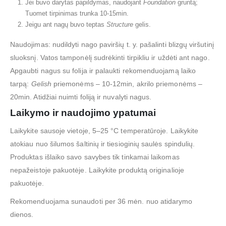
Jei buvo darytas papildymas, naudojant
Foundation
gruntą;
Tuomet tirpinimas trunka 10-15min.
Jeigu ant nagų buvo teptas
Structure
gelis.
Naudojimas: nudildyti nago paviršių t. y. pašalinti blizgų viršutinį
sluoksnį. Vatos tamponėlį sudrėkinti tirpikliu ir uždėti ant nago.
Apgaubti nagus su folija ir palaukti rekomenduojamą laiko
tarpą:
Gelish
priemonėms – 10-12min, akrilo priemonėms –
20min. Atidžiai nuimti foliją ir nuvalyti nagus.
Laikymo ir naudojimo ypatumai
Laikykite sausoje vietoje, 5–25 °C temperatūroje. Laikykite
atokiau nuo šilumos šaltinių ir tiesioginių saulės spindulių.
Produktas išlaiko savo savybes tik tinkamai laikomas
nepažeistoje pakuotėje. Laikykite produktą originalioje
pakuotėje.
Rekomenduojama sunaudoti per 36 mėn. nuo atidarymo
dienos.