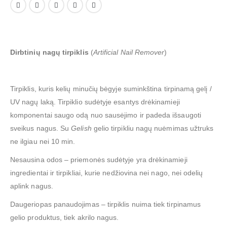
Dirbtinių nagų tirpiklis
(
Artificial Nail Remover
)
Tirpiklis, kuris kelių minučių bėgyje suminkština tirpinamą gelį /
UV nagų laką. Tirpiklio sudėtyje esantys drėkinamieji
komponentai saugo odą nuo sausėjimo ir padeda išsaugoti
sveikus nagus. Su
Gelish
gelio tirpikliu nagų nuėmimas užtruks
ne ilgiau nei 10 min.
Nesausina odos – priemonės sudėtyje yra drėkinamieji
ingredientai ir tirpikliai, kurie nedžiovina nei nago, nei odelių
aplink nagus.
Daugeriopas panaudojimas – tirpiklis nuima tiek tirpinamus
gelio produktus, tiek akrilo nagus.