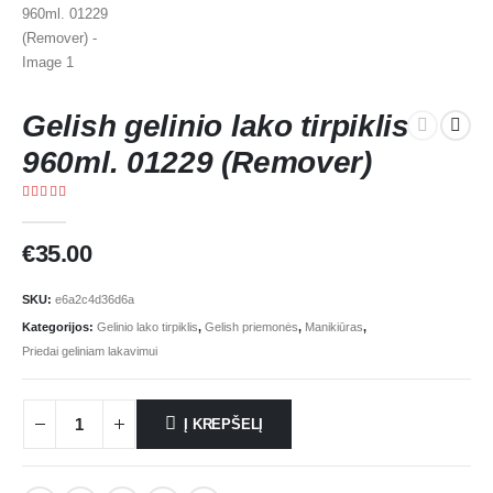
Gelish gelinio lako tirpiklis
960ml. 01229 (Remover)
5.00
out of 5
€
35.00
SKU:
e6a2c4d36d6a
Kategorijos:
Gelinio lako tirpiklis
,
Gelish priemonės
,
Manikiūras
,
Priedai geliniam lakavimui
Į KREPŠELĮ