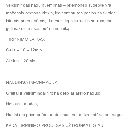
Veiksmingas nagų nuėmimas – priemonės sudėtyje yra
mažesnis acetono kiekis, lyginant su tos pačios paskirties
kitomis priemonėmis, didesnis tirpiklių kiekis sutrumpina
gelio/akrilo masės nuėmimo laiką.
TIRPINIMO LAIKAS:
Gelis – 10 – 12min
Akrilas – 20min
NAUDINGA INFORMACIJA:
Greitai ir veiksmingai tirpina gelio ar akrilo nagus;
Nesausina odos;
Nuolatinis priemonės naudojimas, nekenkia natūraliam nagui.
KADA TIRPINIMO PROCESAS UŽTRUNKA ILGIAU: