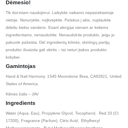
Dėmesio!
Tik išoriniam naudojimui. Laikykite vaikams nepasiekiamoje
vietoje. Nenurykite, neįkvėpkite. Patekus į akis, nuplaukite
dideliu kiekiu vandens. Esant alergijai vienam ar keliems
ingredientams, nenaudokite. Nenaudokite produkto, jeigu jo
pakuotė pažeista. Dėl ingredientų kilmės, skirtingų partijų
produkto išvaizda gali skirtis – tai neturi įtakos produkto
kokybei.
Gamintojas
Hand & Nail Harmony. 1545 Moonstone Brea, CA92821, United
States of America.
Kilmės šalis – JAV
Ingredients
Water (Aqua, Eau), Propylene Glycol, Tocopherol, Red 33 (CI
17200), Fragrance (Parfum), Citric Acid, Ethylhexyl
Methoxycinnamate, Butyl Methoxydibenzoylmethane,