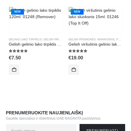
NEW
NEW
GELINIO LAKO TIRPIKLIS
,
GELISH PRIEMONĖS
GELISH PRIEMONĖS
,
MANIKIŪRAS
,
PRIEDAI GELINIAM LAKAVIMU
,
MANIKIŪRAS
,
PRIEDAI GELINIAM LAKAVIMUI
G
Gelish gelinio lako tirpiklis 120ml. 01248 (Remover)
Gelish viršutinis gelinio lako sluoksnis 15ml. 01246 (Top It Off)
H
5.00
out of 5
5.00
out of 5
5
€
7.50
€
19.00
€
PRENUMERUOKITE NAUJIENLAIŠKĮ
Gaukite specialius ir išskirtinius UAB NAGAVITA pasiūlymus.