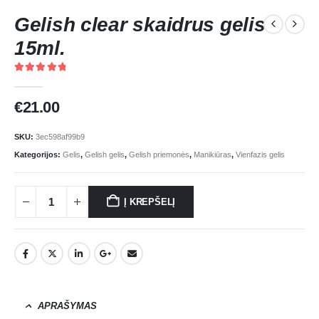
Gelish clear skaidrus gelis
15ml.
5.00
out of 5
€
21.00
SKU:
3ec598af99b9
Kategorijos:
Gelis
,
Gelish gelis
,
Gelish priemonės
,
Manikiūras
,
Vienfazis gelis
Į KREPŠELĮ
APRAŠYMAS