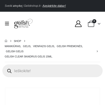
Sveiki
atvykę
į Gelishshop.lt -
Apsipirkite dabar!
0
SHOP
MANIKIŪRAS
,
GELIS
,
VIENFAZIS GELIS
,
GELISH PRIEMONĖS
,
GELISH GELIS
GELISH CLEAR SKAIDRUS GELIS 15ML.