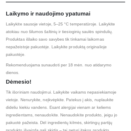
Laikymo ir naudojimo ypatumai
Laikykite sausoje vietoje, 5–25 °C temperatūroje. Laikykite
atokiau nuo šilumos šaltinių ir tiesioginių saulės spindulių.
Produktas išlaiko savo savybes tik tinkamai laikomas
nepažeistoje pakuotėje. Laikykite produktą originalioje
pakuotėje.
Rekomenduojama sunaudoti per 18 mėn. nuo atidarymo
dienos.
Dėmesio!
Tik išoriniam naudojimui. Laikykite vaikams nepasiekiamoje
vietoje. Nenurykite, neįkvėpkite. Patekus į akis, nuplaukite
dideliu kiekiu vandens. Esant alergijai vienam ar keliems
ingredientams, nenaudokite. Nenaudokite produkto, jeigu jo
pakuotė pažeista. Dėl ingredientų kilmės, skirtingų partijų
produkto išvaizda gali skirtis – tai neturi įtakos produkto