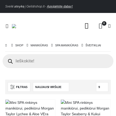
Sveiki
atvykę
į Gelishshop.lt -
Apsipirkite dabar!
0
SHOP
MANIKIŪRAS
SPA MANIKIŪRAS
ŠVEITIKLIAI
FILTRAS