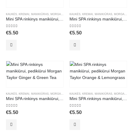
KAUKĖS
,
KREMAI
,
MANIKIŪRAS
,
MORGAN TAYLOR PRIEMONĖS
KAUKĖS
,
KREMAI
,
,
SPA MANIKIŪRAS
MANIKIŪRAS
,
MORGAN TAYLOR PRIEMONĖS
,
SPA RINKI
Mini SPA rinkinys manikiūrui, pedikiūrui Morgan Taylor Lychee & Aloe VEra
Mini SPA rinkinys manikiūrui, pedikiūrui Morgan Taylor Seaberry & Kukui
5.00
out of 5
5.00
out of 5
€
5.50
€
5.50
KAUKĖS
,
KREMAI
,
MANIKIŪRAS
,
MORGAN TAYLOR PRIEMONĖS
KAUKĖS
,
KREMAI
,
,
SPA MANIKIŪRAS
MANIKIŪRAS
,
MORGAN TAYLOR PRIEMONĖS
,
SPA RINKI
Mini SPA rinkinys manikiūrui, pedikiūrui Morgan Taylor Ginger & Green Tea
Mini SPA rinkinys manikiūrui, pedikiūrui Morgan Taylor Orange & Lemongrass
5.00
out of 5
5.00
out of 5
€
5.50
€
5.50