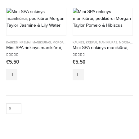
KAUKĖS
,
KREMAI
,
MANIKIŪRAS
,
MORGAN TAYLOR PRIEMONĖS
KAUKĖS
,
KREMAI
,
,
SPA MANIKIŪRAS
MANIKIŪRAS
,
MORGAN TAYLOR PRIEMONĖS
,
SPA RINKI
Mini SPA rinkinys manikiūrui, pedikiūrui Morgan Taylor Jasmine & Lily Water
Mini SPA rinkinys manikiūrui, pedikiūrui Morgan Taylor Pomelo & Hibiscus
5.00
out of 5
5.00
out of 5
€
5.50
€
5.50