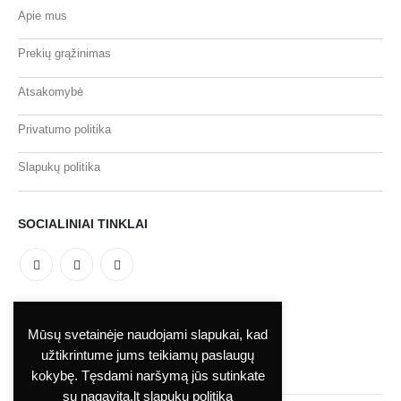
Apie mus
Prekių grąžinimas
Atsakomybė
Privatumo politika
Slapukų politika
SOCIALINIAI TINKLAI
MOKĖJIMO BŪDAI
Mūsų svetainėje naudojami slapukai, kad
užtikrintume jums teikiamų paslaugų
kokybę. Tęsdami naršymą jūs sutinkate
su nagavita.lt slapukų politika