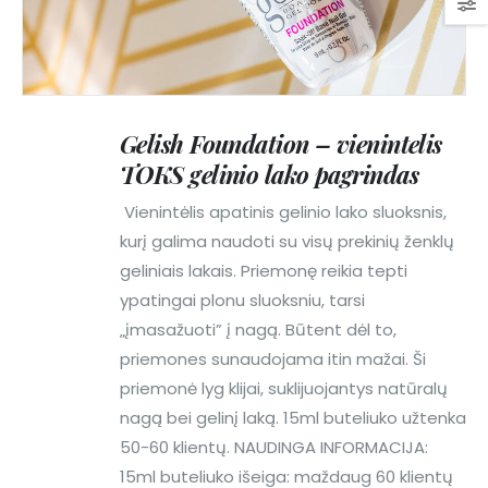
Gelish Foundation – vienintelis
TOKS gelinio lako pagrindas
Vienintėlis apatinis gelinio lako sluoksnis,
kurį galima naudoti su visų prekinių ženklų
geliniais lakais. Priemonę reikia tepti
ypatingai plonu sluoksniu, tarsi
„įmasažuoti” į nagą. Būtent dėl to,
priemones sunaudojama itin mažai. Ši
priemonė lyg klijai, suklijuojantys natūralų
nagą bei gelinį laką. 15ml buteliuko užtenka
50-60 klientų. NAUDINGA INFORMACIJA:
15ml buteliuko išeiga: maždaug 60 klientų