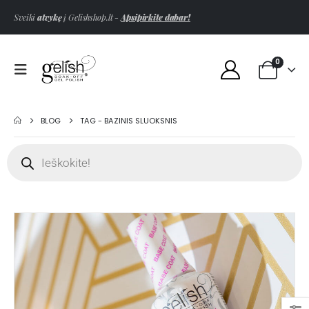
Sveiki
atvykę
į Gelishshop.lt -
Apsipirkite dabar!
0
BLOG
TAG -
BAZINIS SLUOKSNIS