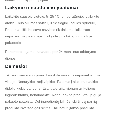
Laikymo ir naudojimo ypatumai
Laikykite sausoje vietoje, 5–25 °C temperatūroje. Laikykite
atokiau nuo šilumos šaltinių ir tiesioginių saulės spindulių.
Produktas išlaiko savo savybes tik tinkamai laikomas
nepažeistoje pakuotėje. Laikykite produktą originalioje
pakuotėje.
Rekomenduojama sunaudoti per 24 mėn. nuo atidarymo
dienos.
Dėmesio!
Tik išoriniam naudojimui. Laikykite vaikams nepasiekiamoje
vietoje. Nenurykite, neįkvėpkite. Patekus į akis, nuplaukite
dideliu kiekiu vandens. Esant alergijai vienam ar keliems
ingredientams, nenaudokite. Nenaudokite produkto, jeigu jo
pakuotė pažeista. Dėl ingredientų kilmės, skirtingų partijų
produkto išvaizda gali skirtis – tai neturi įtakos produkto