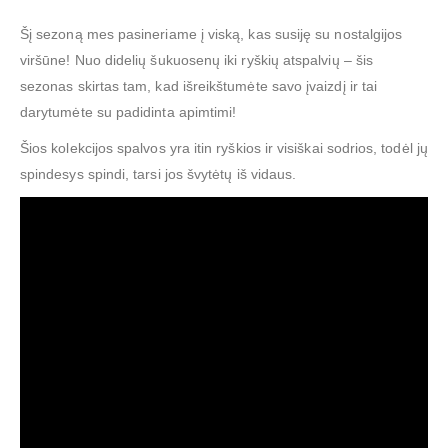
Šį sezoną mes pasineriame į viską, kas susiję su nostalgijos
viršūne! Nuo didelių šukuosenų iki ryškių atspalvių – šis
sezonas skirtas tam, kad išreikštumėte savo įvaizdį ir tai
darytumėte su padidinta apimtimi!
Šios kolekcijos spalvos yra itin ryškios ir visiškai sodrios, todėl jų
spindesys spindi, tarsi jos švytėtų iš vidaus.