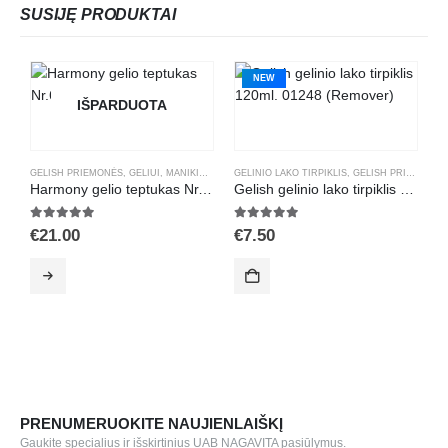
SUSIJĘ PRODUKTAI
NEW
IŠPARDUOTA
GELISH PRIEMONĖS
,
GELIUI
,
MANIKIŪRAS
,
TEPTUKAI
GELINIO LAKO TIRPIKLIS
,
GELISH PRIEMONĖS
G
Harmony gelio teptukas Nr.6 su kristalais
Gelish gelinio lako tirpiklis 120ml. 01248 (Remover)
5.00
out of 5
5.00
out of 5
5
€
21.00
€
7.50
€
PRENUMERUOKITE NAUJIENLAIŠKĮ
Gaukite specialius ir išskirtinius UAB NAGAVITA pasiūlymus.