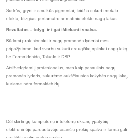
Sodrūs, gryni ir smulkūs pigmentai, leidžia sukurti metalo
efekto, blizgius, perlamutro ar matinio efekto nagų lakus.
Rezultatas – tolygi ir ilgai išliekanti spalva.
Būdami profesionalai ir nagų pramonės lyderiai mes
pripažįstame, kad svarbu sukurti draugišką aplinkai nagų laką
be Formaldehido, Toluolo ir DBP.
Atsižvelgdami į profesionalus, mes kaip pasaulinis nagų
pramonės lyderis, sukurėme aukščiausios kokybės nagų laką,
kuriame nėra formaldehidų.
Dėl skirtingų kompiuterių ir telefonų ekranų ypatybių,
elektroninėje parduotuvėje esančių prekių spalva ir forma gali
neatitikti realių prekių spalvų.