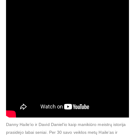
Danny Haile‘io ir David Daniel‘io kaip manikiūro meistrų istorija
prasidėjo labai seniai. Per 30 savo veiklos metų Haile‘as ir