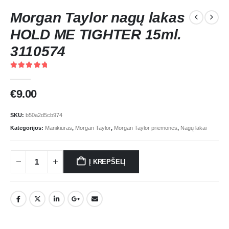
Morgan Taylor nagų lakas
HOLD ME TIGHTER 15ml.
3110574
5.00
out of 5
€
9.00
SKU:
b50a2d5cb974
Kategorijos:
Manikiūras
,
Morgan Taylor
,
Morgan Taylor priemonės
,
Nagų lakai
Į KREPŠELĮ