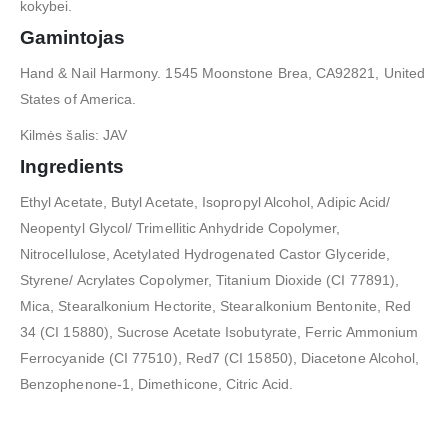
kokybei.
Gamintojas
Hand & Nail Harmony. 1545 Moonstone Brea, CA92821, United
States of America.
Kilmės šalis: JAV
Ingredients
Ethyl Acetate, Butyl Acetate, Isopropyl Alcohol, Adipic Acid/
Neopentyl Glycol/ Trimellitic Anhydride Copolymer,
Nitrocellulose, Acetylated Hydrogenated Castor Glyceride,
Styrene/ Acrylates Copolymer, Titanium Dioxide (CI 77891),
Mica, Stearalkonium Hectorite, Stearalkonium Bentonite, Red
34 (CI 15880), Sucrose Acetate Isobutyrate, Ferric Ammonium
Ferrocyanide (CI 77510), Red7 (CI 15850), Diacetone Alcohol,
Benzophenone-1, Dimethicone, Citric Acid.