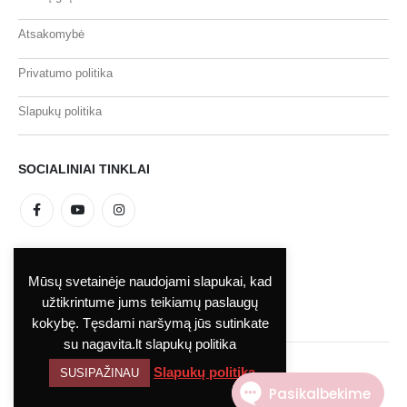
Atsakomybė
Privatumo politika
Slapukų politika
SOCIALINIAI TINKLAI
MOKĖJIMO BŪDAI
Mūsų svetainėje naudojami slapukai, kad
užtikrintume jums teikiamų paslaugų
kokybę. Tęsdami naršymą jūs sutinkate
su nagavita.lt slapukų politika
Slapukų politika
SUSIPAŽINAU
UAB Nagavita 2023. Visos teisės saugomos