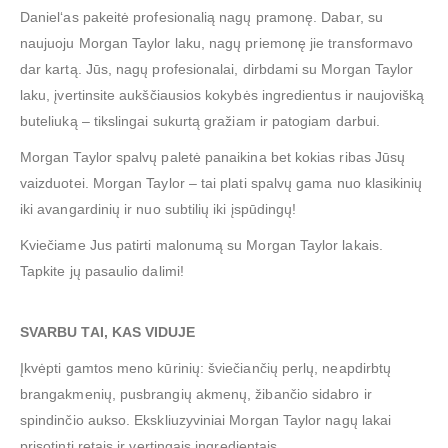
Daniel‘as pakeitė profesionalią nagų pramonę. Dabar, su
naujuoju Morgan Taylor laku, nagų priemonę jie transformavo
dar kartą. Jūs, nagų profesionalai, dirbdami su Morgan Taylor
laku, įvertinsite aukščiausios kokybės ingredientus ir naujovišką
buteliuką – tikslingai sukurtą gražiam ir patogiam darbui.
Morgan Taylor spalvų paletė panaikina bet kokias ribas Jūsų
vaizduotei. Morgan Taylor – tai plati spalvų gama nuo klasikinių
iki avangardinių ir nuo subtilių iki įspūdingų!
Kviečiame Jus patirti malonumą su Morgan Taylor lakais.
Tapkite jų pasaulio dalimi!
SVARBU TAI, KAS VIDUJE
Įkvėpti gamtos meno kūrinių: šviečiančių perlų, neapdirbtų
brangakmenių, pusbrangių akmenų, žibančio sidabro ir
spindinčio aukso. Ekskliuzyviniai Morgan Taylor nagų lakai
prisotinti retais ir vertingais ingredientais.