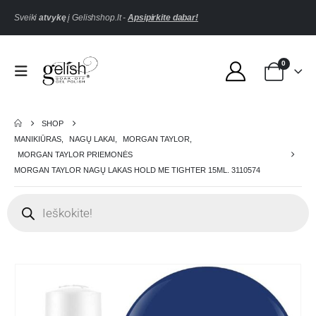
Sveiki
atvykę
į Gelishshop.lt -
Apsipirkite dabar!
0
SHOP
MANIKIŪRAS
,
NAGŲ LAKAI
,
MORGAN TAYLOR
,
MORGAN TAYLOR PRIEMONĖS
MORGAN TAYLOR NAGŲ LAKAS HOLD ME TIGHTER 15ML. 3110574