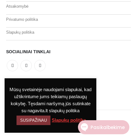
Atsakomybė
Privatumo politika
Slapukų politika
SOCIALINIAI TINKLAI
MOKĖJIMO BŪDAI
Mūsų svetainėje naudojami slapukai, kad
užtikrintume jums teikiamų paslaugų
kokybę. Tęsdami naršymą jūs sutinkate
su nagavita.lt slapukų politika
Slapukų politika
SUSIPAŽINAU
UAB Nagavita 2023. Visos teisės saugomos