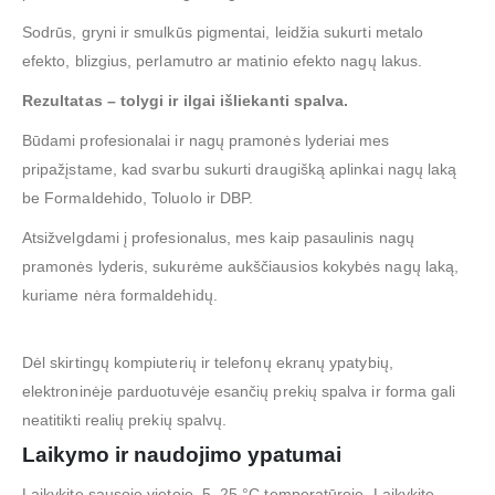
Sodrūs, gryni ir smulkūs pigmentai, leidžia sukurti metalo
efekto, blizgius, perlamutro ar matinio efekto nagų lakus.
Rezultatas – tolygi ir ilgai išliekanti spalva.
Būdami profesionalai ir nagų pramonės lyderiai mes
pripažįstame, kad svarbu sukurti draugišką aplinkai nagų laką
be Formaldehido, Toluolo ir DBP.
Atsižvelgdami į profesionalus, mes kaip pasaulinis nagų
pramonės lyderis, sukurėme aukščiausios kokybės nagų laką,
kuriame nėra formaldehidų.
Dėl skirtingų kompiuterių ir telefonų ekranų ypatybių,
elektroninėje parduotuvėje esančių prekių spalva ir forma gali
neatitikti realių prekių spalvų.
Laikymo ir naudojimo ypatumai
Laikykite sausoje vietoje, 5–25 °C temperatūroje. Laikykite