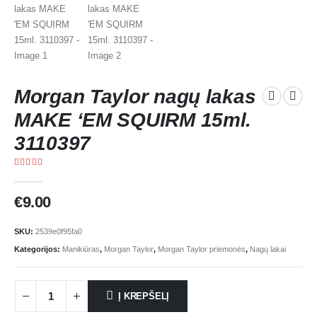
Morgan Taylor nagų lakas
MAKE ‘EM SQUIRM 15ml.
3110397
5.00
out of 5
€
9.00
SKU:
2539e0f95fa0
Kategorijos:
Manikiūras
,
Morgan Taylor
,
Morgan Taylor priemonės
,
Nagų lakai
Į KREPŠELĮ