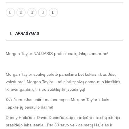
APRAŠYMAS
Morgan Taylor NAUJASIS profesionalių lakų standartas!
Morgan Taylor spalvų paletė panaikina bet kokias ribas Jūsų
vaizduotei. Morgan Taylor – tai plati spalvų gama nuo klasikinių
iki avangardinių ir nuo subtilių iki įspūdingų!
Kviečiame Jus patirti malonumą su Morgan Taylor lakais.
Tapkite jų pasaulio dalimi!
Danny Haile‘io ir David Daniel‘io kaip manikiūro meistrų istorija
prasidėjo labai seniai. Per 30 savo veiklos metų Haile‘as ir