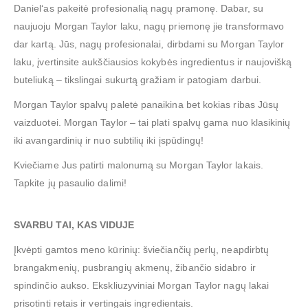
Daniel‘as pakeitė profesionalią nagų pramonę. Dabar, su
naujuoju Morgan Taylor laku, nagų priemonę jie transformavo
dar kartą. Jūs, nagų profesionalai, dirbdami su Morgan Taylor
laku, įvertinsite aukščiausios kokybės ingredientus ir naujovišką
buteliuką – tikslingai sukurtą gražiam ir patogiam darbui.
Morgan Taylor spalvų paletė panaikina bet kokias ribas Jūsų
vaizduotei. Morgan Taylor – tai plati spalvų gama nuo klasikinių
iki avangardinių ir nuo subtilių iki įspūdingų!
Kviečiame Jus patirti malonumą su Morgan Taylor lakais.
Tapkite jų pasaulio dalimi!
SVARBU TAI, KAS VIDUJE
Įkvėpti gamtos meno kūrinių: šviečiančių perlų, neapdirbtų
brangakmenių, pusbrangių akmenų, žibančio sidabro ir
spindinčio aukso. Ekskliuzyviniai Morgan Taylor nagų lakai
prisotinti retais ir vertingais ingredientais.