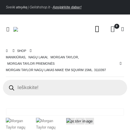
Sveiki
atvykę
į Gelishshop.lt -
Apsipirkite dabar!
0
SHOP
MANIKIŪRAS
,
NAGŲ LAKAI
,
MORGAN TAYLOR
,
MORGAN TAYLOR PRIEMONĖS
MORGAN TAYLOR NAGŲ LAKAS MAKE ‘EM SQUIRM 15ML. 3110397