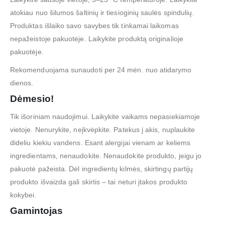
atokiau nuo šilumos šaltinių ir tiesioginių saulės spindulių.
Produktas išlaiko savo savybes tik tinkamai laikomas
nepažeistoje pakuotėje. Laikykite produktą originalioje
pakuotėje.
Rekomenduojama sunaudoti per 24 mėn. nuo atidarymo
dienos.
Dėmesio!
Tik išoriniam naudojimui. Laikykite vaikams nepasiekiamoje
vietoje. Nenurykite, neįkvėpkite. Patekus į akis, nuplaukite
dideliu kiekiu vandens. Esant alergijai vienam ar keliems
ingredientams, nenaudokite. Nenaudokite produkto, jeigu jo
pakuotė pažeista. Dėl ingredientų kilmės, skirtingų partijų
produkto išvaizda gali skirtis – tai neturi įtakos produkto
kokybei.
Gamintojas