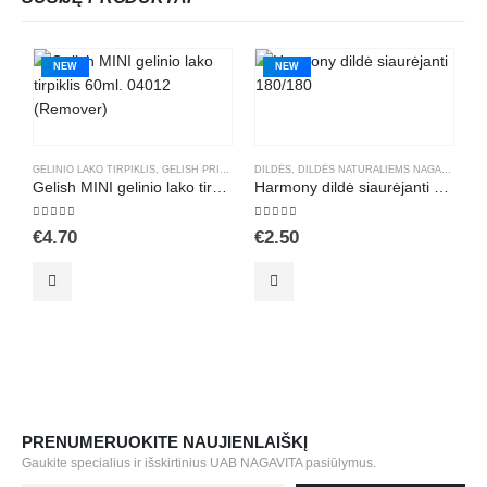
NEW
NEW
GELINIO LAKO TIRPIKLIS
,
GELISH PRIEMONĖS
DILDĖS
,
MANIKIŪRAS
,
DILDĖS NATURALIEMS NAGAMS
,
PRIEDAI GELINIAM LAKAVIMU
,
GEL
G
Gelish MINI gelinio lako tirpiklis 60ml. 04012 (Remover)
Harmony dildė siaurėjanti 180/180
5.00
out of 5
5.00
out of 5
5
€
4.70
€
2.50
€
PRENUMERUOKITE NAUJIENLAIŠKĮ
Gaukite specialius ir išskirtinius UAB NAGAVITA pasiūlymus.