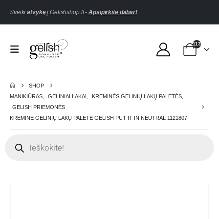
Sveiki
atvykę
į Gelishshop.lt -
Apsipirkite dabar!
113
SHOP
MANIKIŪRAS
,
GELINIAI LAKAI
,
KREMINĖS GELINIŲ LAKŲ PALETĖS
,
GELISH PRIEMONĖS
KREMINĖ GELINIŲ LAKŲ PALETĖ GELISH PUT IT IN NEUTRAL 1121807