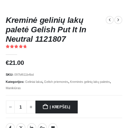
Kreminė gelinių lakų
paletė Gelish Put It In
Neutral 1121807
5.00
out of 5
€
21.00
SKU:
097bf611b4bd
Kategorijos:
Geliniai lakai
,
Gelish priemonės
,
Kreminės gelinių lakų paletės
,
Manikiūras
Į KREPŠELĮ