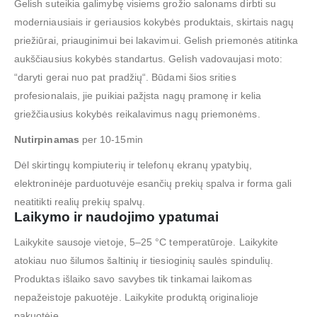
Gelish suteikia galimybę visiems grožio salonams dirbti su
moderniausiais ir geriausios kokybės produktais, skirtais nagų
priežiūrai, priauginimui bei lakavimui. Gelish priemonės atitinka
aukščiausius kokybės standartus. Gelish vadovaujasi moto:
“daryti gerai nuo pat pradžių“. Būdami šios srities
profesionalais, jie puikiai pažįsta nagų pramonę ir kelia
griežčiausius kokybės reikalavimus nagų priemonėms.
Nutirpinamas
per 10-15min
Dėl skirtingų kompiuterių ir telefonų ekranų ypatybių,
elektroninėje parduotuvėje esančių prekių spalva ir forma gali
neatitikti realių prekių spalvų.
Laikymo ir naudojimo ypatumai
Laikykite sausoje vietoje, 5–25 °C temperatūroje. Laikykite
atokiau nuo šilumos šaltinių ir tiesioginių saulės spindulių.
Produktas išlaiko savo savybes tik tinkamai laikomas
nepažeistoje pakuotėje. Laikykite produktą originalioje
pakuotėje.