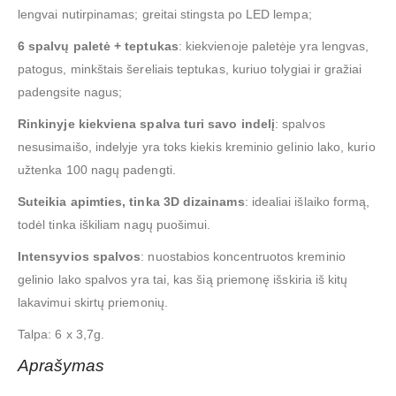
lengvai nutirpinamas; greitai stingsta po LED lempa;
6 spalvų paletė + teptukas
: kiekvienoje paletėje yra lengvas,
patogus, minkštais šereliais teptukas, kuriuo tolygiai ir gražiai
padengsite nagus;
Rinkinyje kiekviena spalva turi savo indelį
: spalvos
nesusimaišo, indelyje yra toks kiekis kreminio gelinio lako, kurio
užtenka 100 nagų padengti.
Suteikia apimties, tinka 3D dizainams
: idealiai išlaiko formą,
todėl tinka iškiliam nagų puošimui.
Intensyvios spalvos
: nuostabios koncentruotos kreminio
gelinio lako spalvos yra tai, kas šią priemonę išskiria iš kitų
lakavimui skirtų priemonių.
Talpa: 6 x 3,7g.
Aprašymas