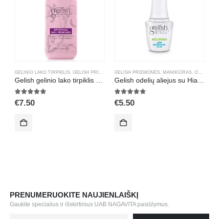
GELINIO LAKO TIRPIKLIS
,
GELISH PRIEMONĖS
GELISH PRIEMONĖS
,
MANIKIŪRAS
,
PRIEDAI GELINIAM LAKAVIMU
,
MANIKIŪRAS
,
ODELIŲ ALIEJUS
G
Gelish gelinio lako tirpiklis 120ml. 01248 (Remover)
Gelish odelių aliejus su Hialuronu 15ml. 01207 (Nourish)
5.00
out of 5
5.00
out of 5
5
€
7.50
€
5.50
€
PRENUMERUOKITE NAUJIENLAIŠKĮ
Gaukite specialius ir išskirtinius UAB NAGAVITA pasiūlymus.