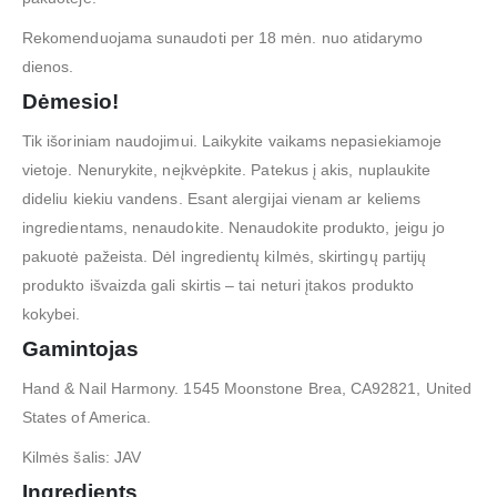
Rekomenduojama sunaudoti per 18 mėn. nuo atidarymo
dienos.
Dėmesio!
Tik išoriniam naudojimui. Laikykite vaikams nepasiekiamoje
vietoje. Nenurykite, neįkvėpkite. Patekus į akis, nuplaukite
dideliu kiekiu vandens. Esant alergijai vienam ar keliems
ingredientams, nenaudokite. Nenaudokite produkto, jeigu jo
pakuotė pažeista. Dėl ingredientų kilmės, skirtingų partijų
produkto išvaizda gali skirtis – tai neturi įtakos produkto
kokybei.
Gamintojas
Hand & Nail Harmony. 1545 Moonstone Brea, CA92821, United
States of America.
Kilmės šalis: JAV
Ingredients