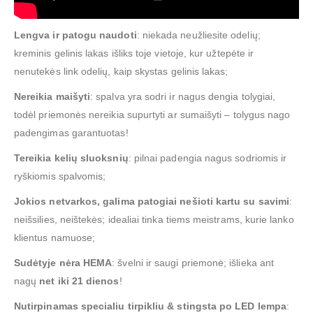
Lengva ir patogu naudoti
: niekada neužliesite odelių;
kreminis gelinis lakas išliks toje vietoje, kur užtepėte ir
nenutekės link odelių, kaip skystas gelinis lakas;
Nereikia maišyti
: spalva yra sodri ir nagus dengia tolygiai,
todėl priemonės nereikia supurtyti ar sumaišyti – tolygus nago
padengimas garantuotas!
Tereikia kelių sluoksnių
: pilnai padengia nagus sodriomis ir
ryškiomis spalvomis;
Jokios netvarkos, galima patogiai nešioti kartu su savimi
:
neišsilies, neištekės; idealiai tinka tiems meistrams, kurie lanko
klientus namuose;
Sudėtyje nėra HEMA
: švelni ir saugi priemonė; išlieka ant
nagų
net iki 21 dienos
!
Nutirpinamas specialiu tirpikliu
& stingsta po LED lempa
: