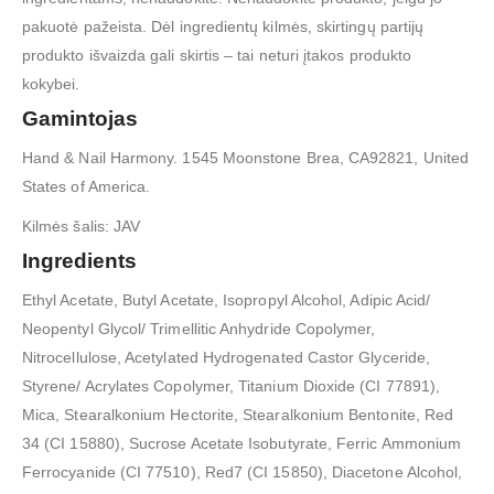
pakuotė pažeista. Dėl ingredientų kilmės, skirtingų partijų
produkto išvaizda gali skirtis – tai neturi įtakos produkto
kokybei.
Gamintojas
Hand & Nail Harmony. 1545 Moonstone Brea, CA92821, United
States of America.
Kilmės šalis: JAV
Ingredients
Ethyl Acetate, Butyl Acetate, Isopropyl Alcohol, Adipic Acid/
Neopentyl Glycol/ Trimellitic Anhydride Copolymer,
Nitrocellulose, Acetylated Hydrogenated Castor Glyceride,
Styrene/ Acrylates Copolymer, Titanium Dioxide (CI 77891),
Mica, Stearalkonium Hectorite, Stearalkonium Bentonite, Red
34 (CI 15880), Sucrose Acetate Isobutyrate, Ferric Ammonium
Ferrocyanide (CI 77510), Red7 (CI 15850), Diacetone Alcohol,