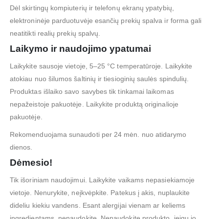
Dėl skirtingų kompiuterių ir telefonų ekranų ypatybių,
elektroninėje parduotuvėje esančių prekių spalva ir forma gali
neatitikti realių prekių spalvų.
Laikymo ir naudojimo ypatumai
Laikykite sausoje vietoje, 5–25 °C temperatūroje. Laikykite
atokiau nuo šilumos šaltinių ir tiesioginių saulės spindulių.
Produktas išlaiko savo savybes tik tinkamai laikomas
nepažeistoje pakuotėje. Laikykite produktą originalioje
pakuotėje.
Rekomenduojama sunaudoti per 24 mėn. nuo atidarymo
dienos.
Dėmesio!
Tik išoriniam naudojimui. Laikykite vaikams nepasiekiamoje
vietoje. Nenurykite, neįkvėpkite. Patekus į akis, nuplaukite
dideliu kiekiu vandens. Esant alergijai vienam ar keliems
ingredientams, nenaudokite. Nenaudokite produkto, jeigu jo