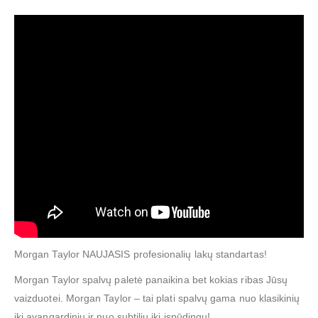
Morgan Taylor NAUJASIS profesionalių lakų standartas!
Morgan Taylor spalvų paletė panaikina bet kokias ribas Jūsų
vaizduotei. Morgan Taylor – tai plati spalvų gama nuo klasikinių
iki avangardinių ir nuo subtilių iki įspūdingų!