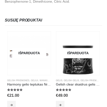
Benzophenone-1, Dimethicone, Citric Acid.
SUSIJĘ PRODUKTAI
IŠPARDUOTA
IŠPARDUOTA
GELISH PRIEMONĖS
,
GELIUI
,
MANIKIŪRAS
,
TEPTUKAI
GELIS
,
GELISH GELIS
,
GELISH PRIEMONĖS
,
MA
D
Harmony gelio teptukas Nr.6 su kristalais
Gelish clear skaidrus gelis 50ml.
5.00
out of 5
5.00
out of 5
5
€
21.00
€
49.00
€