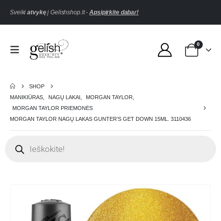
Sveiki
atvykę
į Gelishshop.lt -
Apsipirkite dabar!
0
SHOP
MANIKIŪRAS
,
NAGŲ LAKAI
,
MORGAN TAYLOR
,
MORGAN TAYLOR PRIEMONĖS
MORGAN TAYLOR NAGŲ LAKAS GUNTER’S GET DOWN 15ML. 3110436