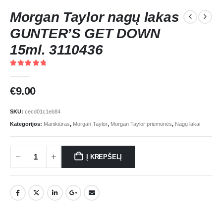
Morgan Taylor nagų lakas
GUNTER’S GET DOWN
15ml. 3110436
5.00
out of 5
€
9.00
SKU:
cecd01c1eb84
Kategorijos:
Manikiūras
,
Morgan Taylor
,
Morgan Taylor priemonės
,
Nagų lakai
Į KREPŠELĮ