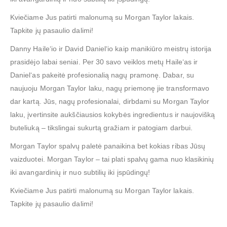
Kviečiame Jus patirti malonumą su Morgan Taylor lakais.
Tapkite jų pasaulio dalimi!
Danny Haile‘io ir David Daniel‘io kaip manikiūro meistrų istorija
prasidėjo labai seniai. Per 30 savo veiklos metų Haile‘as ir
Daniel‘as pakeitė profesionalią nagų pramonę. Dabar, su
naujuoju Morgan Taylor laku, nagų priemonę jie transformavo
dar kartą. Jūs, nagų profesionalai, dirbdami su Morgan Taylor
laku, įvertinsite aukščiausios kokybės ingredientus ir naujovišką
buteliuką – tikslingai sukurtą gražiam ir patogiam darbui.
Morgan Taylor spalvų paletė panaikina bet kokias ribas Jūsų
vaizduotei. Morgan Taylor – tai plati spalvų gama nuo klasikinių
iki avangardinių ir nuo subtilių iki įspūdingų!
Kviečiame Jus patirti malonumą su Morgan Taylor lakais.
Tapkite jų pasaulio dalimi!