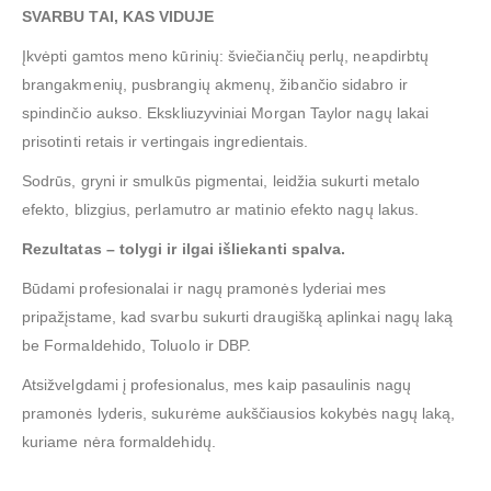
SVARBU TAI, KAS VIDUJE
Įkvėpti gamtos meno kūrinių: šviečiančių perlų, neapdirbtų
brangakmenių, pusbrangių akmenų, žibančio sidabro ir
spindinčio aukso. Ekskliuzyviniai Morgan Taylor nagų lakai
prisotinti retais ir vertingais ingredientais.
Sodrūs, gryni ir smulkūs pigmentai, leidžia sukurti metalo
efekto, blizgius, perlamutro ar matinio efekto nagų lakus.
Rezultatas – tolygi ir ilgai išliekanti spalva.
Būdami profesionalai ir nagų pramonės lyderiai mes
pripažįstame, kad svarbu sukurti draugišką aplinkai nagų laką
be Formaldehido, Toluolo ir DBP.
Atsižvelgdami į profesionalus, mes kaip pasaulinis nagų
pramonės lyderis, sukurėme aukščiausios kokybės nagų laką,
kuriame nėra formaldehidų.