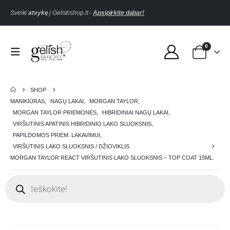
Sveiki
atvykę
į Gelishshop.lt -
Apsipirkite dabar!
0
SHOP
MANIKIŪRAS
,
NAGŲ LAKAI
,
MORGAN TAYLOR
,
MORGAN TAYLOR PRIEMONĖS
,
HIBRIDINIAI NAGŲ LAKAI
,
VIRŠUTINIS APATINIS HIBRIDINIO LAKO SLUOKSNIS
,
PAPILDOMOS PRIEM. LAKAVIMUI
,
VIRŠUTINIS LAKO SLUOKSNIS / DŽIOVIKLIS
MORGAN TAYLOR REACT VIRŠUTINIS LAKO SLUOKSNIS – TOP COAT 15ML.