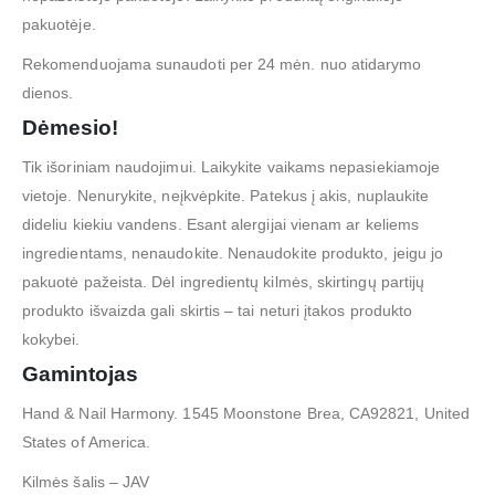
pakuotėje.
Rekomenduojama sunaudoti per 24 mėn. nuo atidarymo
dienos.
Dėmesio!
Tik išoriniam naudojimui. Laikykite vaikams nepasiekiamoje
vietoje. Nenurykite, neįkvėpkite. Patekus į akis, nuplaukite
dideliu kiekiu vandens. Esant alergijai vienam ar keliems
ingredientams, nenaudokite. Nenaudokite produkto, jeigu jo
pakuotė pažeista. Dėl ingredientų kilmės, skirtingų partijų
produkto išvaizda gali skirtis – tai neturi įtakos produkto
kokybei.
Gamintojas
Hand & Nail Harmony. 1545 Moonstone Brea, CA92821, United
States of America.
Kilmės šalis – JAV