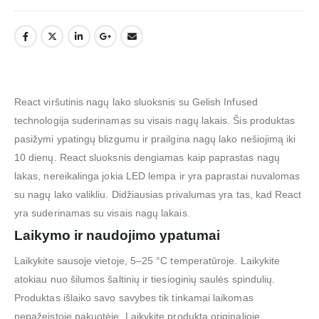
React viršutinis nagų lako sluoksnis su Gelish Infused
technologija suderinamas su visais nagų lakais. Šis produktas
pasižymi ypatingų blizgumu ir prailgina nagų lako nešiojimą iki
10 dienų. React sluoksnis dengiamas kaip paprastas nagų
lakas, nereikalinga jokia LED lempa ir yra paprastai nuvalomas
su nagų lako valikliu. Didžiausias privalumas yra tas, kad React
yra suderinamas su visais nagų lakais.
Laikymo ir naudojimo ypatumai
Laikykite sausoje vietoje, 5–25 °C temperatūroje. Laikykite
atokiau nuo šilumos šaltinių ir tiesioginių saulės spindulių.
Produktas išlaiko savo savybes tik tinkamai laikomas
nepažeistoje pakuotėje. Laikykite produktą originalioje