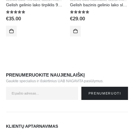
GELINIO LAKO TIRPIKLIS
,
GELISH PRIEMONĖS
,
GELINIO LAKO PAGRINDAS
MANIKIŪRAS
,
PRIEDAI GELINIAM LAKAVIMUI
,
GELISH PRIEMONĖS
Gelish gelinio lako tirpiklis 960ml. 01229 (Remover)
Gelish bazinis gelinio lako sluoksnis 15ml. (foundation) 01245
5.00
out of 5
5.00
out of 5
€
35.00
€
29.00
PRENUMERUOKITE NAUJIENLAIŠKĮ
Gaukite specialius ir išskirtinius UAB NAGAVITA pasiūlymus.
KLIENTŲ APTARNAVIMAS