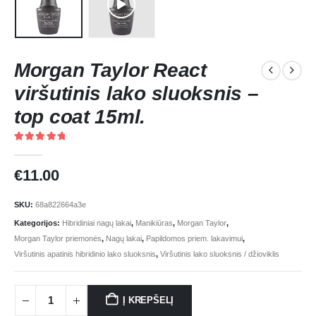
Morgan Taylor React
viršutinis lako sluoksnis –
top coat 15ml.
5.00
out of 5
€
11.00
SKU:
68a822664a3e
Kategorijos:
Hibridiniai nagų lakai
,
Manikiūras
,
Morgan Taylor
,
Morgan Taylor priemonės
,
Nagų lakai
,
Papildomos priem. lakavimui
,
Viršutinis apatinis hibridinio lako sluoksnis
,
Viršutinis lako sluoksnis / džioviklis
Į KREPŠELĮ