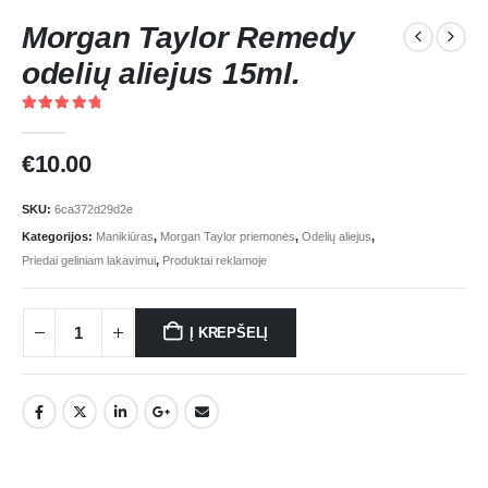
Morgan Taylor Remedy
odelių aliejus 15ml.
5.00
out of 5
€
10.00
SKU:
6ca372d29d2e
Kategorijos:
Manikiūras
,
Morgan Taylor priemonės
,
Odelių aliejus
,
Priedai geliniam lakavimui
,
Produktai reklamoje
Į KREPŠELĮ