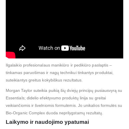
Ilgalaikio profesionalaus manikiūro ir pedikiūro paslaptis –
tinkamas paruošimas ir nagų technikui tinkantys produktai,
suteikiantys greitus kokybiškus rezultatus.
Morgan Taylor suteikia puikią šių dviejų principų pusiausvyrą su
Essentials; didelio efektyvumo produktų linija su greitai
veikiančiomis ir švelniomis formulėmis. Jo unikalios formulės su
Bio-Organic Complex duoda neprilygstamų rezultatų.
Laikymo ir naudojimo ypatumai