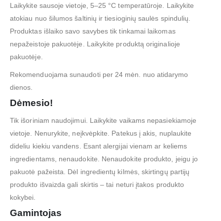
Laikykite sausoje vietoje, 5–25 °C temperatūroje. Laikykite
atokiau nuo šilumos šaltinių ir tiesioginių saulės spindulių.
Produktas išlaiko savo savybes tik tinkamai laikomas
nepažeistoje pakuotėje. Laikykite produktą originalioje
pakuotėje.
Rekomenduojama sunaudoti per 24 mėn. nuo atidarymo
dienos.
Dėmesio!
Tik išoriniam naudojimui. Laikykite vaikams nepasiekiamoje
vietoje. Nenurykite, neįkvėpkite. Patekus į akis, nuplaukite
dideliu kiekiu vandens. Esant alergijai vienam ar keliems
ingredientams, nenaudokite. Nenaudokite produkto, jeigu jo
pakuotė pažeista. Dėl ingredientų kilmės, skirtingų partijų
produkto išvaizda gali skirtis – tai neturi įtakos produkto
kokybei.
Gamintojas