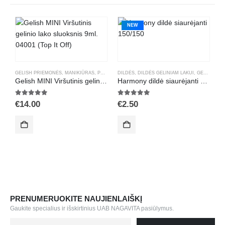
NEW
GELISH PRIEMONĖS
,
MANIKIŪRAS
,
PRIEDAI GELINIAM LAKAVIMUI
DILDĖS
,
DILDĖS GELINIAM LAKUI
,
VIRŠUTINIS GELINIO L
,
GELISH PRIEMONĖS
B
Gelish MINI Viršutinis gelinio lako sluoksnis 9ml. 04001 (Top It Off)
Harmony dildė siaurėjanti 150/150
5.00
out of 5
5.00
out of 5
5
€
14.00
€
2.50
€
PRENUMERUOKITE NAUJIENLAIŠKĮ
Gaukite specialius ir išskirtinius UAB NAGAVITA pasiūlymus.