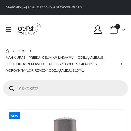
Sveiki
atvykę
į Gelishshop.lt -
Apsipirkite dabar!
0
SHOP
MANIKIŪRAS
,
PRIEDAI GELINIAM LAKAVIMUI
,
ODELIŲ ALIEJUS
,
PRODUKTAI REKLAMOJE
,
MORGAN TAYLOR PRIEMONĖS
MORGAN TAYLOR REMEDY ODELIŲ ALIEJUS 15ML.
NEW