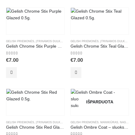
GELISH PRIEMONĖS
,
ĮTRINAMOS DULKELĖS
,
MANIKIŪRAS
GELISH PRIEMONĖS
,
NAGŲ DEKORAVIMAS
,
ĮTRINAMOS DULKELĖS
,
Gelish Chrome Stix Purple Glazed 0.5g.
Gelish Chrome Stix Teal Glazed 0.5g.
5.00
out of 5
5.00
out of 5
€
7.00
€
7.00
IŠPARDUOTA
GELISH PRIEMONĖS
,
ĮTRINAMOS DULKELĖS
,
MANIKIŪRAS
GELISH PRIEMONĖS
,
NAGŲ DEKORAVIMAS
,
MANIKIŪRAS
,
NAGŲ DEKORAVIMAS
Gelish Chrome Stix Red Glazed 0.5g.
Gelish Ombre Coat – sluoksnis Ombre efektui sukurti 15ml.