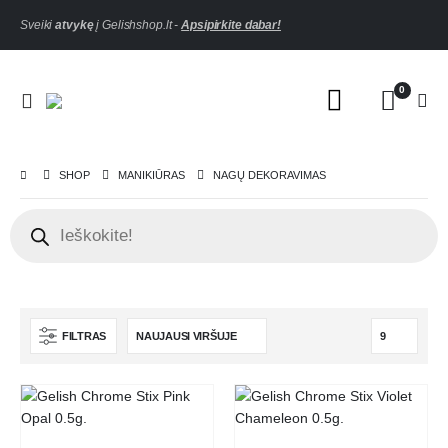
Sveiki
atvykę
į Gelishshop.lt -
Apsipirkite dabar!
0
SHOP
MANIKIŪRAS
NAGŲ DEKORAVIMAS
FILTRAS