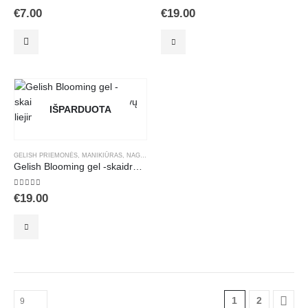
5.00
out of 5
5.00
out of 5
€
7.00
€
19.00
IŠPARDUOTA
GELISH PRIEMONĖS
,
MANIKIŪRAS
,
NAGŲ DEKORAVIMAS
Gelish Blooming gel -skaidrus gelinis lakas spalvų liejimui 15ml.
5.00
out of 5
€
19.00
1
2